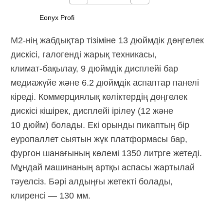
Eonyx Profi
M2-нің жабдықтар тізіміне 13 дюймдік дөңгелек
дискісі, галогенді жарық техникасы,
климат-бақылау,
9 дюймдік дисплейі бар
медиажүйе және 6.2 дюймдік аспаптар панелі
кіреді. Коммерциялық көліктердің дөңгелек
дискісі кішірек, дисплейі ірілеу (12 және
10 дюйм) болады. Екі орынды пикаптың бір
еуропаллет сыятын жүк платформасы бар,
фургон шанағының көлемі 1350 литрге жетеді.
Мұндай машинаның артқы аспасы жартылай
тәуелсіз. Бәрі алдыңғы жетекті болады,
клиренсі — 130 мм.