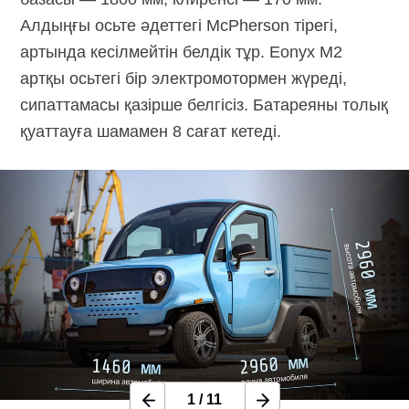
Алдыңғы осьте әдеттегі McPherson тірегі,
артында кесілмейтін белдік тұр. Eonyx M2
артқы осьтегі бір электромотормен жүреді,
сипаттамасы қазірше белгісіз. Батареяны толық
қуаттауға шамамен 8 сағат кетеді.
1
/
11