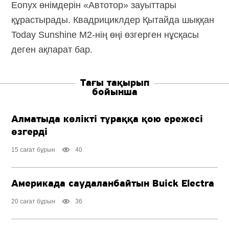
Eonyx өнімдерін «Автотор» зауыттары
құрастырады. Квадрициклдер Қытайда шыққан
Today Sunshine
M2-нің
өңі өзгерген нұсқасы
деген ақпарат бар.
Тағы тақырып
бойынша
Алматыда көлікті тұраққа қою ережесі
өзгерді
15 сағат бұрын
40
Америкада саудаланбайтын Buick Electra
20 сағат бұрын
36