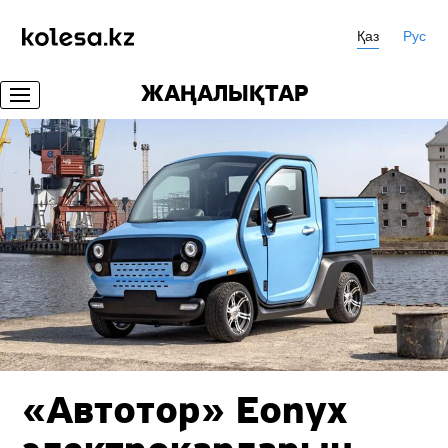
Қаз
Рус
ЖАҢАЛЫҚТАР
«Автотор» Eonyx