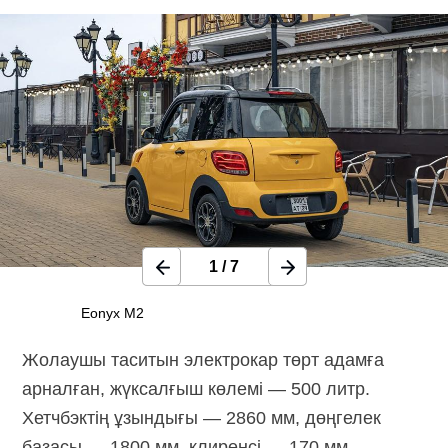
1
/
7
Eonyx M2
Жолаушы таситын электрокар төрт адамға
арналған, жүксалғыш көлемі — 500 литр.
Хетчбэктің ұзындығы — 2860 мм, дөңгелек
базасы — 1800 мм, клиренсі — 170 мм.