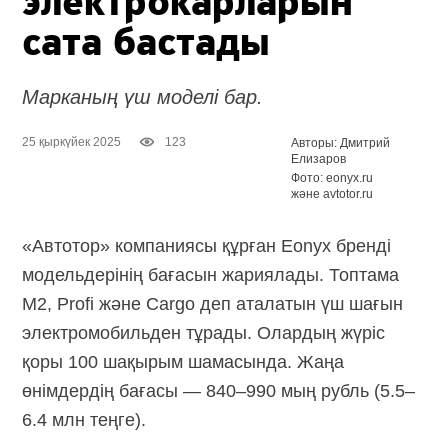
электрокарларын
сата бастады
Марканың үш моделі бар.
25 қыркүйек 2025
123
Авторы: Дмитрий
Елизаров
Фото: eonyx.ru
және avtotor.ru
«Автотор» компаниясы құрған Eonyx бренді
модельдерінің бағасын жариялады. Топтама
M2, Profi және Cargo деп аталатын үш шағын
электромобильден тұрады. Олардың жүріс
қоры 100 шақырым шамасында. Жаңа
өнімдердің бағасы — 840–990 мың рубль (5.5–
6.4 млн теңге).