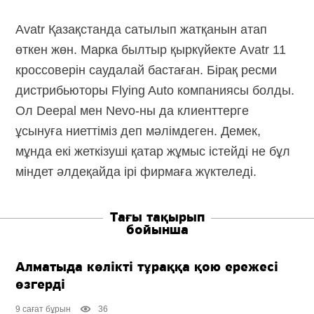
Avatr Қазақстанда сатылып жатқанын атап
өткен жөн. Марка былтыр қыркүйекте Avatr 11
кроссоверін саудалай бастаған. Бірақ ресми
дистрибьюторы Flying Auto компаниясы болды.
Ол Deepal
мен Nevo-ны да
клиенттерге
ұсынуға ниеттіміз деп мәлімдеген. Демек,
мұнда екі жеткізуші қатар жұмыс істейді не бұл
міндет әлдеқайда ірі фирмаға жүктеледі.
Тағы тақырып
бойынша
Алматыда көлікті тұраққа қою ережесі
өзгерді
9 сағат бұрын
36