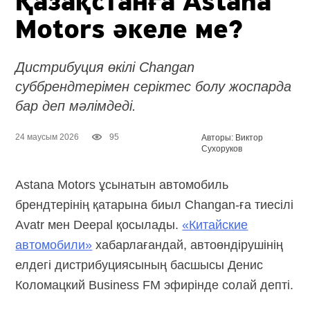
Қазақстанға Astana
Motors әкеле ме?
Дистрибуция өкілі Changan
суббрендтерімен серіктес болу жоспарда
бар деп мәлімдеді.
24 маусым 2026
95
Авторы: Виктор
Сухоруков
Astana Motors ұсынатын автомобиль
брендтерінің қатарына биыл
Changan-ға
тиесілі
Avatr мен Deepal қосылады.
«Китайские
автомобили»
хабарлағандай, автоөндірушінің
елдегі дистрибуциясының басшысы Денис
Коломацкий Business FM эфирінде солай депті.