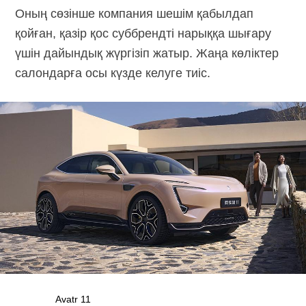
Оның сөзінше компания шешім қабылдап
қойған, қазір қос суббрендті нарыққа шығару
үшін дайындық жүргізіп жатыр. Жаңа көліктер
салондарға осы күзде келуге тиіс.
Avatr 11