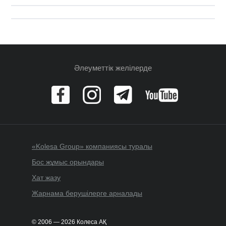
Әлеуметтік желілерде
«Kolesa Group» компаниясы туралы
Бос жұмыс орындары
Хат жазу
Жарнама берушілерге арналады
© 2006 — 2026 Колеса АҚ