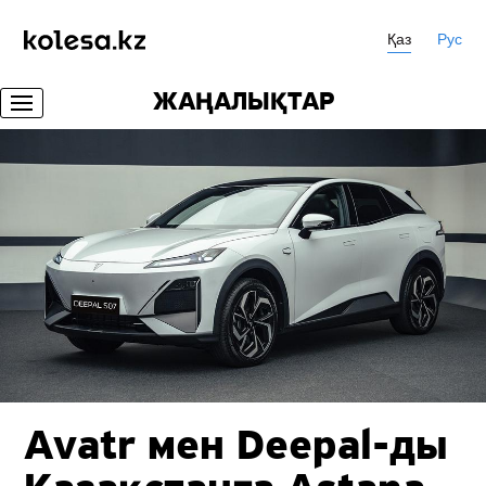
Қаз
Рус
ЖАҢАЛЫҚТАР
Avatr мен
Deepal-ды