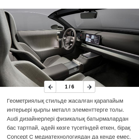
1
/
6
Геометриялық стильде жасалған қарапайым
интерьері қырлы металл элементтерге толы.
Audi дизайнерлері физикалық батырмалардан
бас тартпай, әдейі көзге түсетіндей еткен, бірақ
Concept C медиатехнологиядан да кенде емес.