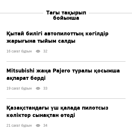
Тағы тақырып
бойынша
Қытай билігі автопилоттың көгілдір
жарығына тыйым салды
16 сағат бұрын
32
Mitsubishi жаңа Pajero туралы қосымша
ақпарат берді
19 сағат бұрын
33
Қазақстандағы үш қалада пилотсыз
көліктер сынақтан өтеді
21 сағат бұрын
34