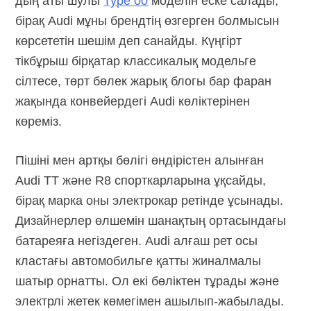
дың аты шулы
Type 00
моделін еске салады,
бірақ Audi мұны брендтің өзгерген болмысын
көрсететін шешім деп санайды. Күңгірт
тікбұрыш бірқатар классикалық модельге
сілтесе, төрт бөлек жарық блогы бар фаран
жақында конвейердегі Audi көліктерінен
көреміз.
Пішіні мен артқы бөлігі өндірістен алынған
Audi TT және R8 спорткарларына ұқсайды,
бірақ марка оны электрокар ретінде ұсынады.
Дизайнерлер өлшемін шанақтың ортасындағы
батареяға негіздеген. Audi алғаш рет осы
кластағы автомобильге қатты жиналмалы
шатыр орнатты. Ол екі бөліктен тұрады және
электрлі жетек көмегімен ашылып-жабылады.