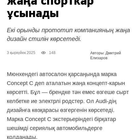
жаңа спорткар
ұсынады
Екі орынды прототип компанияның жаңа
дизайн стилін көрсетеді.
3 қыркүйек 2025
148
Авторы: Дмитрий
Елизаров
Мюнхендегі автосалон қарсаңында марка
Concept C деп аталатын жаңа концепт-карын
көрсетті. Бұл — брендке тән емес өзгеше сырт
келбетке ие электрлі родстер. Ол
Audi-дің
дизайнға көзқарасы өзгергенін көрсетеді.
Марка Concept C экстерьеріндегі бірқатар
шешімді сериялық автомобильдерге
қолданады.