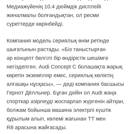
Медиажүйенің 10.4 дюймдік дисплейі
жиналмалы болғандықтан, ол ресми
суреттерде көрінбейді.
Компания модель сериялық өнім ретінде
шығатынын растады. «Біз таныстырған
әр концепт белгілі бір өндірістік шешімге
негізделген. Audi Concept C болашақта жарық
көретін экземпляр емес, сериялық көліктің
алғашқы нұсқасы», — деді компания басшысы
Гернот Дёлльнер. Бұған дейін ол Audi жаңа
спорткар әзірлеуді жоспарлап жүргенін айтқан,
болжам бойынша машина электрлі күштік
құрылым алып, көлемі жағынан TT мен
R8 арасына жайғасады.