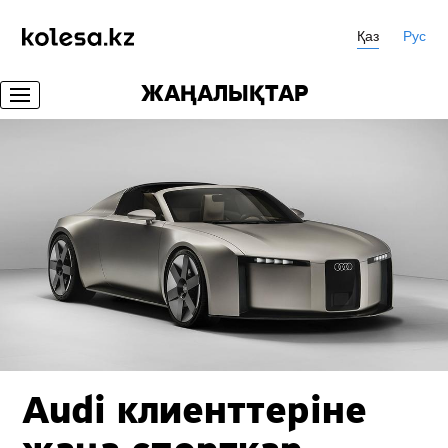
Қаз
Рус
ЖАҢАЛЫҚТАР
Audi клиенттеріне