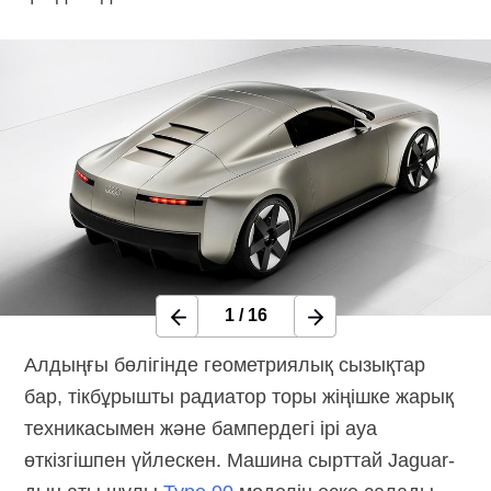
1
/
16
Алдыңғы бөлігінде геометриялық сызықтар
бар, тікбұрышты радиатор торы жіңішке жарық
техникасымен және бампердегі ірі ауа
өткізгішпен үйлескен. Машина сырттай Jaguar-