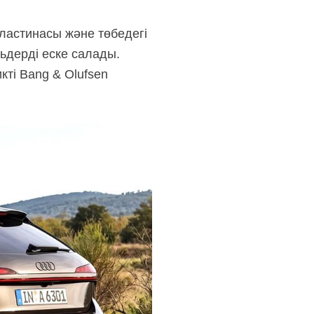
ластинасы және төбедегі
ьдерді еске салады.
ті Bang & Olufsen