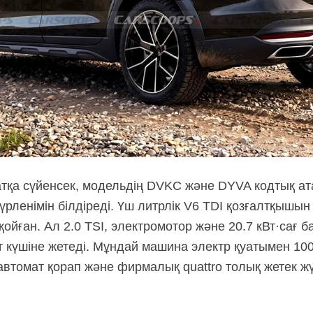
атқа сүйенсек, модельдің DVKC және DYVA кодтық ата
рленімін білдіреді. Үш литрлік V6 TDI қозғалтқышын 
қойған. Ал 2.0 TSI, электромотор және 20.7 кВт·сағ
 күшіне жетеді. Мұндай машина электр қуатымен 100
автомат қорап және фирмалық quattro толық жетек жү