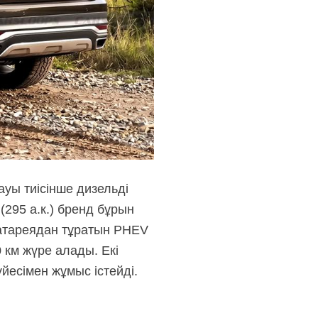
уы тиісінше дизельді
(295 а.к.) бренд бұрын
 батареядан тұратын PHEV
 км жүре алады. Екі
йесімен жұмыс істейді.