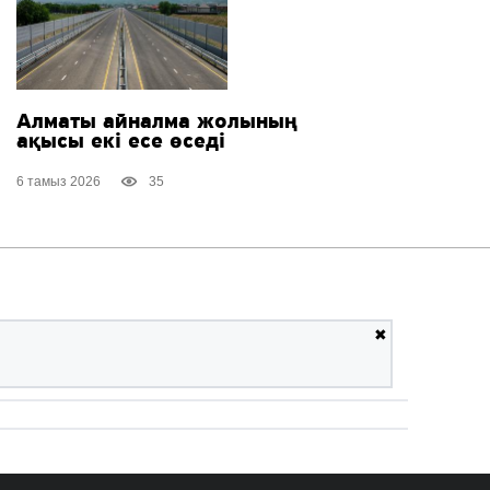
Алматы айналма жолының
ақысы екі есе өседі
6 тамыз 2026
35
✖