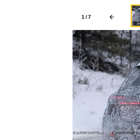
1
/
7