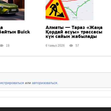
да
Алматы — Тараз «Жаңа
байтын Buick
Қордай асуы» трассасы
күн сайын жабылады
19
6 тамыз 2026
57
гистрироваться
или
авторизоваться
.