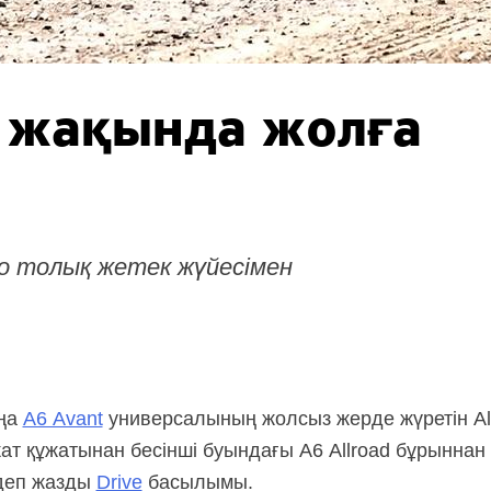
d жақында жолға
o толық жетек жүйесімен
аңа
A6 Avant
универсалының жолсыз жерде жүретін Al
т құжатынан бесінші буындағы A6 Allroad бұрыннан 
деп жазды
Drive
басылымы.