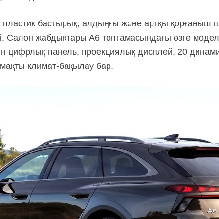
, пластик бастырық, алдыңғы және артқы қорғаныш п
. Салон жабдықтары A6 топтамасындағы өзге модел
н цифрлық панель, проекциялық дисплей, 20 динамик
ймақты
климат-бақылау
бар.