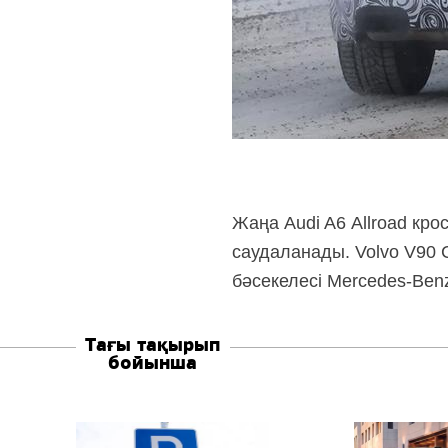
Жаңа Audi A6 Allroad
кро
саудаланады. Volvo V90 
бәсекелесі
Mercedes‑Ben
Тағы тақырып
бойынша