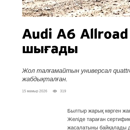
Audi A6 Allroa
шығады
Жол талғамайтын универсал quattr
жабдықталған.
15 мамыр 2026
319
Былтыр жарық көрген ж
Желіде тараған сертифика
жасалатыны байқалады 