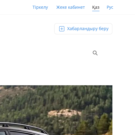
Қаз
Рус
Тіркелу
Жеке кабинет
Хабарландыру беру