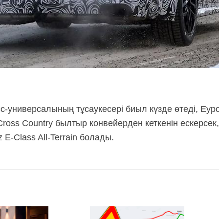
сс-универсалының
тұсаукесері биыл күзде өтеді, Еу
Cross Country былтыр конвейерден кеткенін ескерсек
z
E‑Class
All‑Terrain
болады.