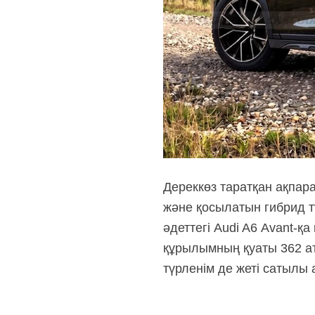
Дереккөз таратқан ақпар
және қосылатын гибрид тү
әдеттегі Audi
A6 Avant-қа
құрылымның қуаты 362 ат
түрленім де жеті сатылы 