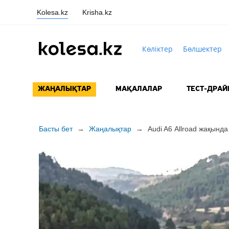
Kolesa.kz
Krisha.kz
Көліктер
Бөлшектер
ЖАҢАЛЫҚТАР
МАҚАЛАЛАР
ТЕСТ-ДРАЙ
Басты бет
→
Жаңалықтар
→
Audi A6 Allroad жақынд