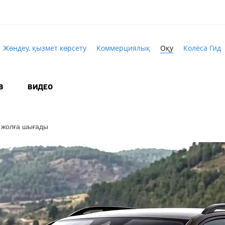
Жөндеу, қызмет көрсету
Коммерциялық
Оқу
Колёса Гид
В
ВИДЕО
а жолға шығады