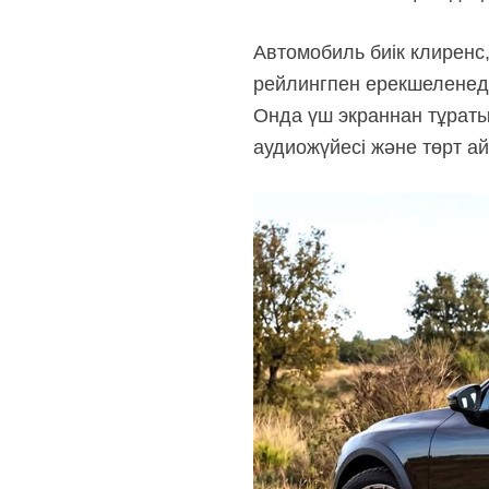
Автомобиль биік клиренс
рейлингпен ерекшеленеді
Онда үш экраннан тұраты
аудиожүйесі және төрт а