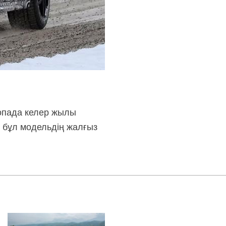
ропада келер жылы
, бұл модельдің жалғыз