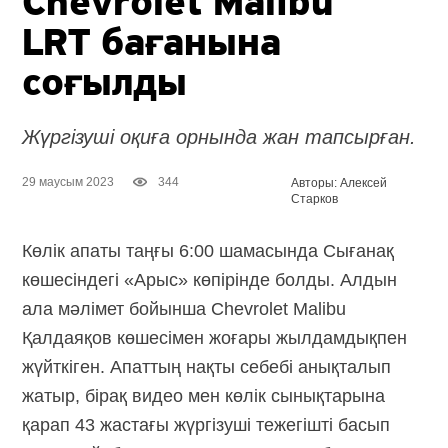
Chevrolet Malibu
LRT бағанына
соғылды
Жүргізуші оқиға орнында жан тапсырған.
29 маусым 2023
344
Авторы: Алексей
Старков
Көлік апаты таңғы
6:00
шамасында Сығанақ
көшесіндегі «Арыс» көпірінде болды. Алдын
ала мәлімет бойынша Chevrolet Malibu
Қалдаяқов көшесімен жоғары жылдамдықпен
жүйткіген. Апаттың нақты себебі анықталып
жатыр, бірақ видео мен көлік сынықтарына
қарап 43 жастағы жүргізуші тежегішті басып