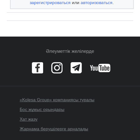
зарегистрироваться
или
авторизоваться
.
Әлеуметтік желілерде
«Kolesa Group» компаниясы туралы
Бос жұмыс орындары
Хат жазу
Жарнама берушілерге арналады