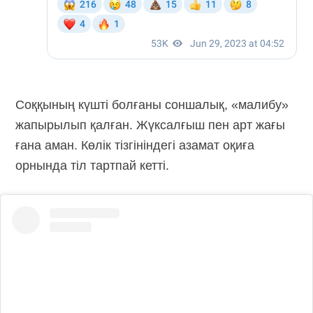
Соққының күшті болғаны соншалық, «малибу»
жапырылып қалған. Жүксалғыш пен арт жағы
ғана аман. Көлік тізгініндегі азамат оқиға
орнында тіл тартпай кетті.