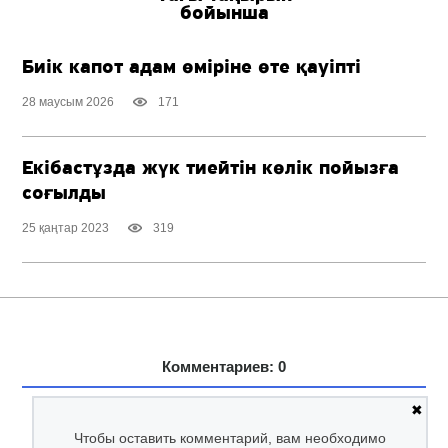
бойынша
Биік капот адам өміріне өте қауіпті
28 маусым 2026
171
Екібастұзда жүк тиейтін көлік пойызға
соғылды
25 қаңтар 2023
319
Комментариев: 0
✖
Чтобы оставить комментарий, вам необходимо