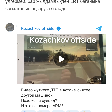
үлгермей, бар жылдамдықпен LRT бағанына
соғылғанын аңғаруға болады.