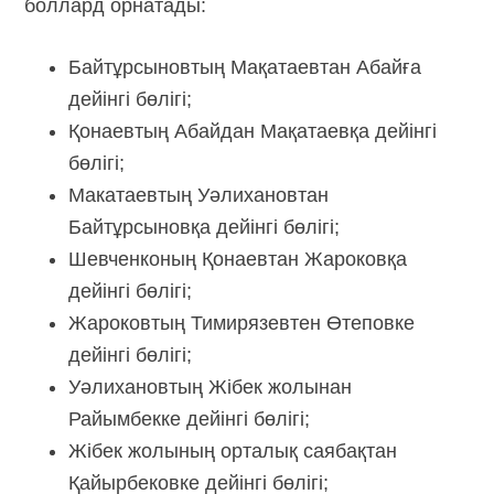
боллард орнатады:
Байтұрсыновтың Мақатаевтан Абайға
дейінгі бөлігі;
Қонаевтың Абайдан Мақатаевқа дейінгі
бөлігі;
Макатаевтың Уәлихановтан
Байтұрсыновқа дейінгі бөлігі;
Шевченконың Қонаевтан Жароковқа
дейінгі бөлігі;
Жароковтың Тимирязевтен Өтеповке
дейінгі бөлігі;
Уәлихановтың Жібек жолынан
Райымбекке дейінгі бөлігі;
Жібек жолының орталық саябақтан
Қайырбековке дейінгі бөлігі;