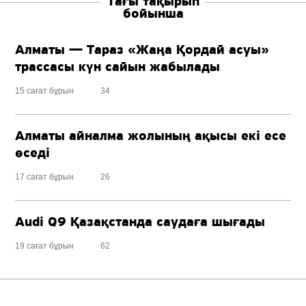
Тағы тақырып
бойынша
Алматы — Тараз «Жаңа Қордай асуы»
трассасы күн сайын жабылады
15 сағат бұрын
34
Алматы айналма жолының ақысы екі есе
өседі
17 сағат бұрын
26
Audi Q9 Қазақстанда саудаға шығады
19 сағат бұрын
62