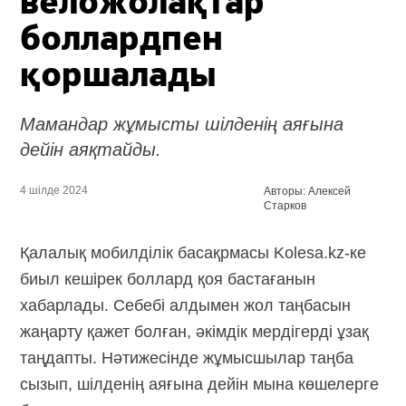
веложолақтар
боллардпен
қоршалады
Мамандар жұмысты шілденің аяғына
дейін аяқтайды.
4 шілде 2024
Авторы: Алексей
Старков
Қалалық мобилділік басақрмасы
Kolesa.kz-ке
биыл кешірек боллард қоя бастағанын
хабарлады. Себебі алдымен жол таңбасын
жаңарту қажет болған, әкімдік мердігерді ұзақ
таңдапты. Нәтижесінде жұмысшылар таңба
сызып, шілденің аяғына дейін мына көшелерге