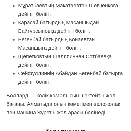
Мұратбаевтың Мақатаевтан Шевченкоға
дейінгі бөлігі;
Қарасай батырдың Масаншыдан
Байтұрсыновқа дейінгі бөлігі;
Бөгенбай батырдың Қонаевтан
Масаншыға дейінгі бөлігі;
Щепетковтың Шаляпиннен Сәтбаевқа
дейінгі бөлігі;
Сейфуллиннің Абайдан Бөгенбай батырға
дейінгі бөлігі.
Боллард — көлік қозғалысын шектейтін жол
бағаны. Алматыда оның көмегімен веложолақ
пен машина жүретін жол арасы бөлінеді.