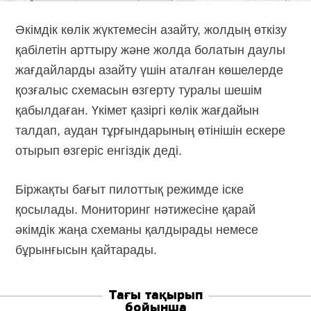
Әкімдік көлік жүктемесін азайту, жолдың өткізу
қабілетін арттыру және жолда болатын даулы
жағдайларды азайту үшін аталған көшелерде
қозғалыс схемасын өзгерту туралы шешім
қабылдаған. Үкімет қазіргі көлік жағдайын
талдап, аудан тұрғындарының өтінішін ескере
отырып өзгеріс енгіздік деді.
Біржақты бағыт пилоттық режимде іске
қосылады. Мониторинг нәтижесіне қарай
әкімдік жаңа схеманы қалдырады немесе
бұрынғысын қайтарады.
Тағы тақырып
бойынша