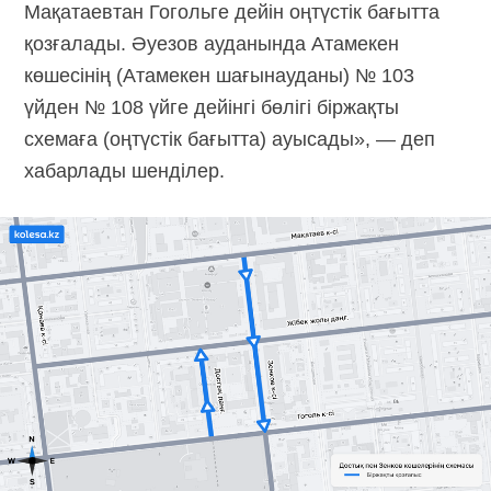
Мақатаевтан Гогольге дейін оңтүстік бағытта
қозғалады. Әуезов ауданында Атамекен
көшесінің (Атамекен шағынауданы) № 103
үйден № 108 үйге дейінгі бөлігі біржақты
схемаға (оңтүстік бағытта) ауысады», — деп
хабарлады шенділер.