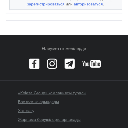
зарегистрироваться
или
авторизоваться
.
Әлеуметтік желілерде
«Kolesa Group» компаниясы туралы
Бос жұмыс орындары
Хат жазу
Жарнама берушілерге арналады