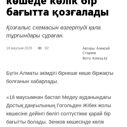
көшеде көлік бір
бағытта қозғалады
Қозғалыс схемасын өзгертуді қала
тұрғындары сұраған.
18 маусым 2026
82
Авторы: Алексей
Старков
Фото: Kolesa.kz
Бүгін Алматы әкімдігі бірнеше көше біржақты
болғанын хабарлады.
«18 маусымнан бастап Медеу ауданындағы
Достық даңғылының Гогольден Жібек жолы
көшесіне дейінгі бөлігі солтүстікке қарай бір
бағытты болады. Зенков көшесінде көлік