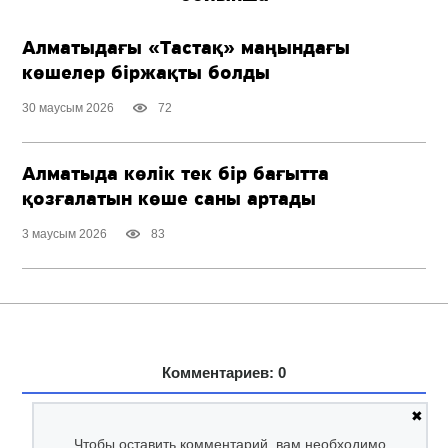
Алматыдағы «Тастақ» маңындағы
көшелер біржақты болды
30 маусым 2026
72
Алматыда көлік тек бір бағытта
қозғалатын көше саны артады
3 маусым 2026
83
Комментариев: 0
✖
Чтобы оставить комментарий, вам необходимо