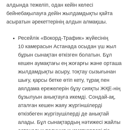
алдында тежеліп, одан кейін келесі
бейнебақылауға дейін жылдамдықты қайта
асыратын әрекеттерінің алдын алмақшы.
Ресейлік «Вокорд-Трафик» жүйесінің
10 камерасын Астанада осыдан үш жыл
бұрын сынақтан өткізген болатын. Бұл
кешен аумақтағы ең жоғарғы және орташа
жылдамдықты асыру, тоқтау сызығынан
шығу, қарсы бетке өтіп кету, тұрақ пен
аялдама ережелерін бұзу сияқты ЖҚЕ-нің
бұзылуын анықтауға икемді. Сондай-ақ,
аталған кешен жаяу жүргіншілерді
өткізбеген жүргізушілерді де анықтай
алады. Бұл сынақтардың нәтижесі жайлы