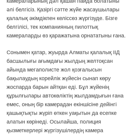
камераларының дәл қашан пайда болатыны
әлі белгісіз. Қазіргі сәтте жүйе жасаушылары
қалалық әкімдікпен келіссөз жүргізуде. Бізге
белгілісі, тек компанияның пилоттық
камераларды өз қаражатына орнататыны ғана.
Сонымен қатар, жуырда Алматы қалалық ІІД
басшылығы ағымдағы жылдың желтоқсан
айында мегаполисте жол қозғалысын
бақылаудың корейлік жүйесін сынап көру
жоспарда барын айтқан еді. Бұл жүйенің
құрылғылары автокөліктің жылдамдығын ғана
емес, оның бір камерадан екіншісіне дейінгі
қашықтықты жүріп өткен уақытын да есепке
алатын көрінеді. Осылайша, полиция
қызметкерлері жүргізушілердің камера