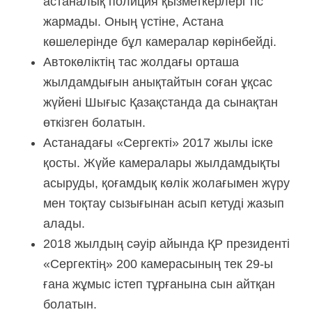
астаналық полиция қызметкерлері тіс
жармады. Оның үстіне, Астана
көшелерінде бұл камералар көрінбейді.
Автокөліктің тас жолдағы орташа
жылдамдығын анықтайтын соған ұқсас
жүйені Шығыс Қазақстанда да сынақтан
өткізген болатын.
Астанадағы «Сергекті» 2017 жылы іске
қосты. Жүйе камералары жылдамдықты
асыруды, қоғамдық көлік жолағымен жүру
мен тоқтау сызығынан асып кетуді жазып
алады.
2018 жылдың сәуір айында ҚР президенті
«Сергектің» 200 камерасының тек 29-ы
ғана жұмыс істеп тұрғанына сын айтқан
болатын.