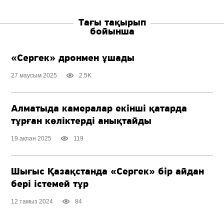
Тағы тақырып
бойынша
«Сергек» дронмен ұшады
27 маусым 2025
2.5K
Алматыда камералар екінші қатарда
тұрған көліктерді анықтайды
19 ақпан 2025
119
Шығыс Қазақстанда «Сергек» бір айдан
бері істемей тұр
12 тамыз 2024
84