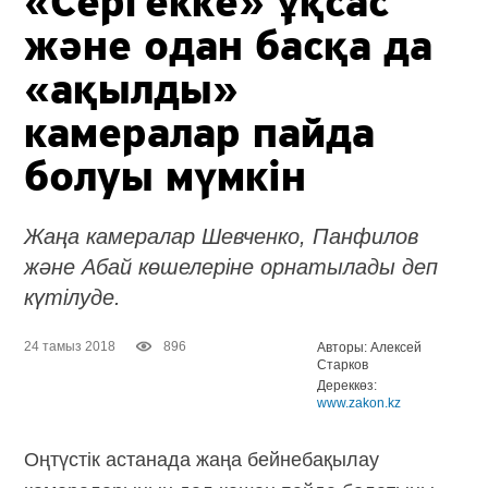
«Сергекке» ұқсас
және одан басқа да
«ақылды»
камералар пайда
болуы мүмкін
Жаңа камералар Шевченко, Панфилов
және Абай көшелеріне орнатылады деп
күтілуде.
24 тамыз 2018
896
Авторы: Алексей
Старков
Дереккөз:
www.zakon.kz
Оңтүстік астанада жаңа бейнебақылау