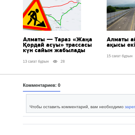
Алматы — Тараз «Жаңа
Алматы а
Қордай асуы» трассасы
ақысы екі
күн сайын жабылады
15 сағат бұрын
13 сағат бұрын
28
Комментариев: 0
Чтобы оставить комментарий, вам необходимо
заре