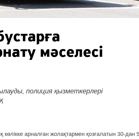
бустарға
нату мәселесі
ылауды, полиция қызметкерлері
қ
 көлікке арналған жолақтармен қозғалатын 30-дан 50