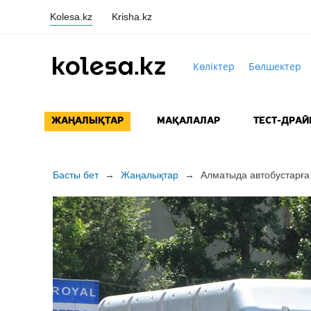
Kolesa.kz
Krisha.kz
Көліктер
Бөлшектер
ЖАҢАЛЫҚТАР
МАҚАЛАЛАР
ТЕСТ-ДРАЙ
Басты бет
→
Жаңалықтар
→
Алматыда автобустарға 