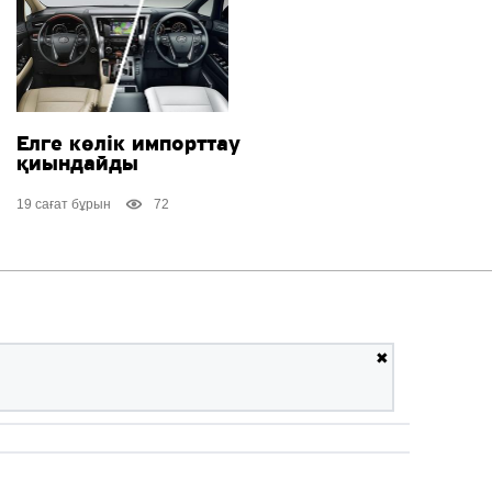
Елге көлік импорттау
қиындайды
19 сағат бұрын
72
✖