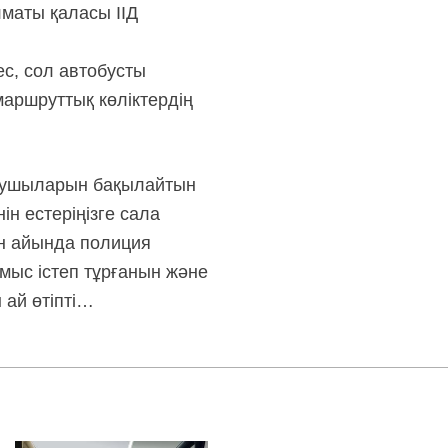
маты қаласы ІІД
ес, сол автобусты
маршруттық көліктердің
ысушыларын бақылайтын
 естеріңізге сала
ан айында полиция
мыс істеп тұрғанын және
 ай өтіпті…