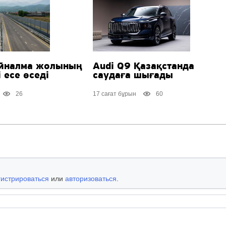
йналма жолының
Audi Q9 Қазақстанда
 есе өседі
саудаға шығады
26
17 сағат бұрын
60
гистрироваться
или
авторизоваться
.