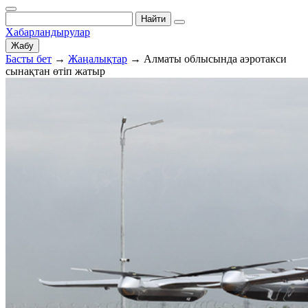
Найти
Хабарландырулар
Жабу
Басты бет
→
Жаңалықтар
→
Алматы облысында аэротакси
сынақтан өтіп жатыр