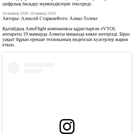
цифрлық басқару мүмкіндіктерін тексереді.
19 мамыр 2026
19 мамыр 2026
Авторы: Алексей Старков
Фото: Алмаз Толеке
Қытайдың AutoFlight компаниясы құрастырған eVTOL
аппараты 19 мамырда Алматы маңында көкке көтерілді. Біраз
уақыт бұрын ерекше техниканың видеосын куәгерлер жария
еткен.