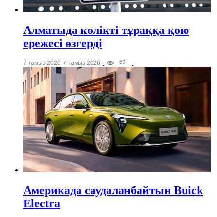
Алматыда көлікті тұраққа қою
ережесі өзгерді
63
7 тамыз 2026
7 тамыз 2026
Америкада саудаланбайтын Buick
Electra