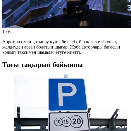
1
/
6
Аэротаксимен қатынау құны белгісіз, бірақ жеке тікұшақ
жалдаудан арзан болатын шығар. Жоба авторлары бағасын
кәдімгі таксимен шамалас етуге ниетті.
Тағы тақырып бойынша