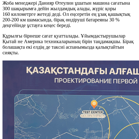
Жоба менеджері Данияр Өтеулин ұшатын машина сағатына
300 шақырымға дейін жылдамдық алады, жүріс қоры
160 километрге жетеді деді. Ол еңсеретін ең ұзақ қашықтық
200-200 км
шамасында, бірақ өндіруші батареяны 30 %
деңгейінде ұстауға кеңес береді.
Құрылғы бірнеше сағат қуатталады. Ұйымдастырушылар
Қытай не Америка техникаларының бірін таңдамақшы. Бірақ
болашақта екі елдің де таксиі аспанымызда қалықтайтын
сияқты.