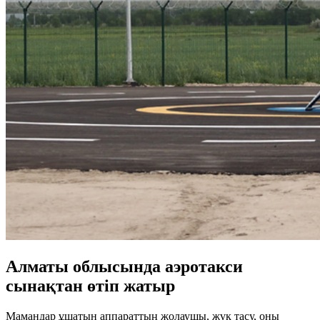
Алматы облысында аэротакси
сынақтан өтіп жатыр
Мамандар ұшатын аппараттың жолаушы, жүк тасу, оны