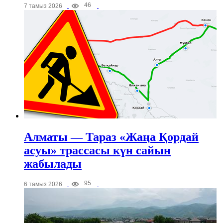
46
7 тамыз 2026
Алматы — Тараз «Жаңа Қордай
асуы» трассасы күн сайын
жабылады
95
6 тамыз 2026