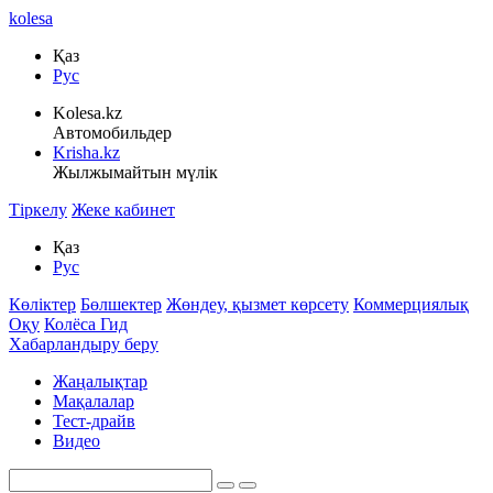
kolesa
Қаз
Рус
Kolesa.kz
Автомобильдер
Krisha.kz
Жылжымайтын мүлік
Тіркелу
Жеке кабинет
Қаз
Рус
Көліктер
Бөлшектер
Жөндеу, қызмет көрсету
Коммерциялық
Оқу
Колёса Гид
Хабарландыру беру
Жаңалықтар
Мақалалар
Тест-драйв
Видео