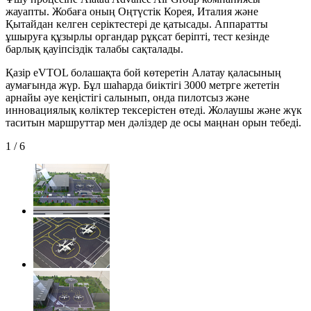
жауапты. Жобаға оның Оңтүстік Корея, Италия және
Қытайдан келген серіктестері де қатысады. Аппаратты
ұшыруға құзырлы органдар рұқсат беріпті, тест кезінде
барлық қауіпсіздік талабы сақталады.
Қазір eVTOL болашақта бой көтеретін Алатау қаласының
аумағында жүр. Бұл шаһарда биіктігі 3000 метрге жететін
арнайы әуе кеңістігі салынып, онда пилотсыз және
инновациялық көліктер тексерістен өтеді. Жолаушы және жүк
таситын маршруттар мен дәліздер де осы маңнан орын тебеді.
1
/
6