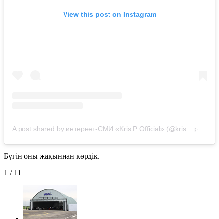
View this post on Instagram
A post shared by интернет-СМИ «Kris P Official» (@kris__p__official)
Бүгін оны жақыннан көрдік.
1
/
11