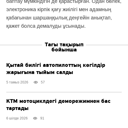
баптау мүмкіндігін де қарастырған. Одан бөлек,
электроника кірпік қағу жиілігі мен адамның
қабағынан шаршаңқылық деңгейін анықтап,
қажет болса демалуды ұсынады.
Тағы тақырып
бойынша
Қытай билігі автопилоттың көгілдір
жарығына тыйым салды
5 тамыз 2026
57
KTM мотоциклдегі деморежимнен бас
тартады
6 шілде 2026
91