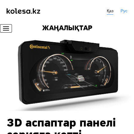
Қаз
Рус
ЖАҢАЛЫҚТАР
3D аспаптар панелі