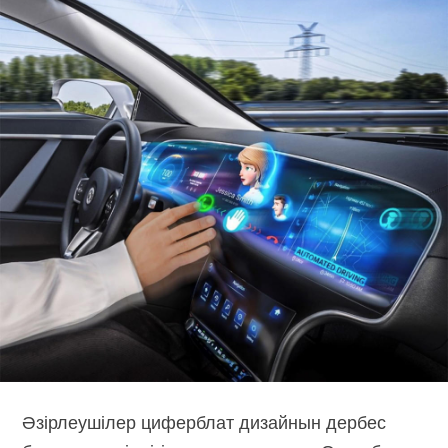
Әзірлеушілер циферблат дизайнын дербес