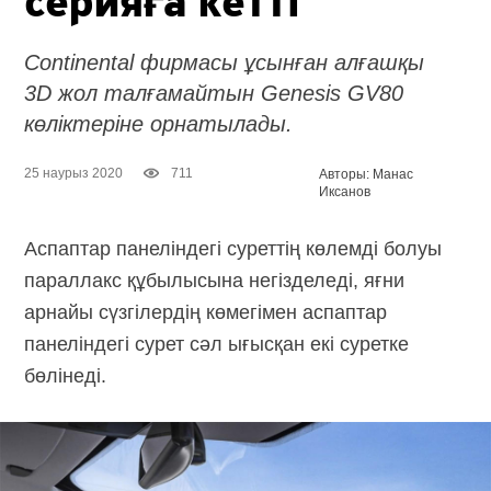
серияға кетті
Continental фирмасы ұсынған алғашқы
3D жол талғамайтын Genesis GV80
көліктеріне орнатылады.
25 наурыз 2020
711
Авторы: Манас
Иксанов
Аспаптар панеліндегі суреттің көлемді болуы
параллакс құбылысына негізделеді, яғни
арнайы сүзгілердің көмегімен аспаптар
панеліндегі сурет сәл ығысқан екі суретке
бөлінеді.