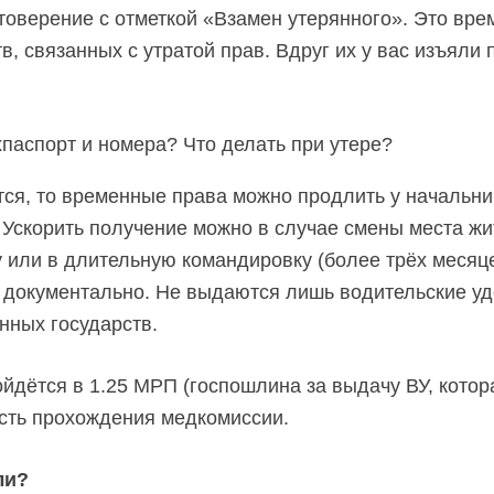
товерение с отметкой «Взамен утерянного». Это вре
в, связанных с утратой прав. Вдруг их у вас изъяли 
тся, то временные права можно продлить у начальни
к. Ускорить получение можно в случае смены места ж
у или в длительную командировку (более трёх месяце
 документально. Не выдаются лишь водительские у
нных государств.
йдётся в 1.25 МРП (госпошлина за выдачу ВУ, котора
ость прохождения медкомиссии.
ли?