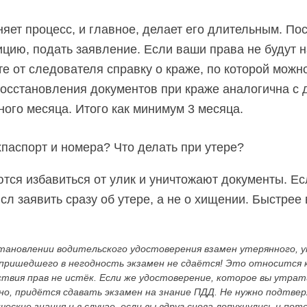
яет процесс, и главное, делает его длительным. П
цию, подать заявление. Если ваши права не будут 
е от следователя справку о краже, по которой можно
сстановления документов при краже аналогична с 
ного месяца. Итого как минимум 3 месяца.
тся избавиться от улик и уничтожают документы. Ес
сл заявить сразу об утере, а не о хищении. Быстрее
тановлении водительского удостоверения взамен утерянного, у
пришедшего в негодность экзамен не сдаётся! Это относится к
ствия прав не истёк. Если же удостоверение, которое вы утрат
но, придётся сдавать экзамен на знание ПДД. Не нужно подтве
еские знания и в случае, если вы вдруг снова лопухнулись и пот