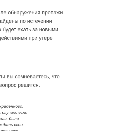
осле обнаружения пропажи
найдены по истечении
 будет ехать за новыми.
действиями при утере
ли вы сомневаетесь, что
 вопрос решится.
краденного,
 случаю, если
или, было
рждать свои
еряли уже