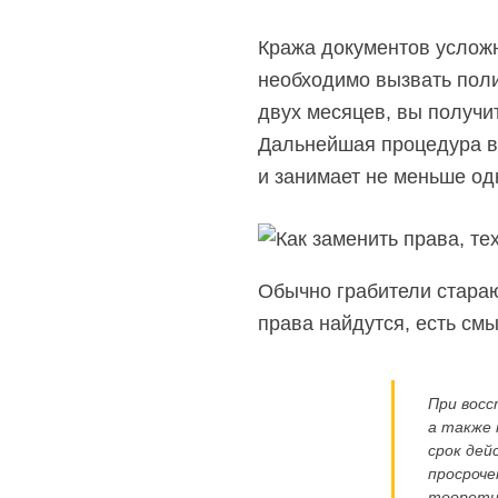
Кража документов усложн
необходимо вызвать поли
двух месяцев, вы получит
Дальнейшая процедура во
и занимает не меньше од
Обычно грабители стараю
права найдутся, есть смы
При восс
а также 
срок дей
просроче
теоретич