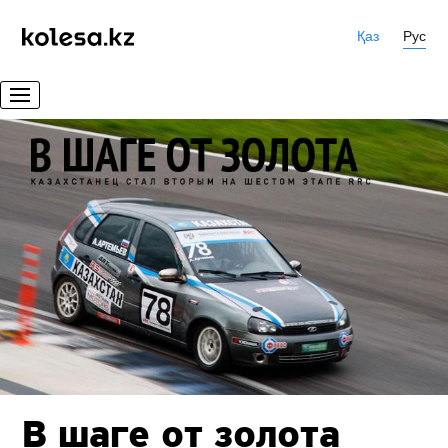
Қаз
Рус
В шаге от золота