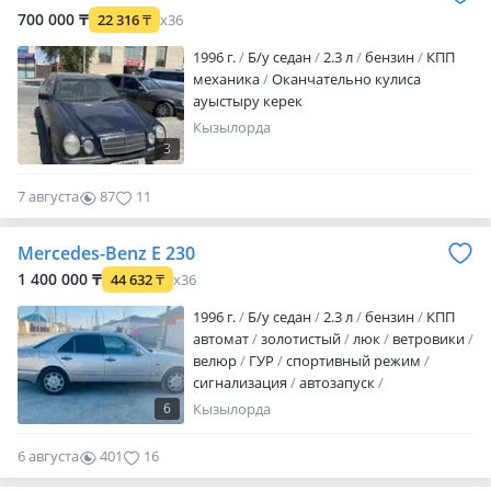
700 000 ₸
22 316
₸
x36
1996 г.
Б/у седан
2.3 л
бензин
КПП
механика
Оканчательно кулиса
ауыстыру керек
Кызылорда
3
7 августа
87
11
Mercedes-Benz E 230
1 400 000 ₸
44 632
₸
x36
1996 г.
Б/у седан
2.3 л
бензин
КПП
автомат
золотистый
люк
ветровики
велюр
ГУР
спортивный режим
сигнализация
автозапуск
бесключевой доступ
камера заднего
6
Кызылорда
вида
Требуется вложения по кузову.
Торг. Обмен жоқ. Бензинмен де газбен
6 августа
401
16
де жақсы жүреді. Коробка норм. Матор