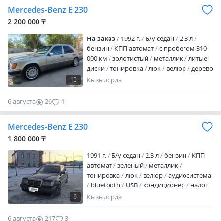
май жемид
Mercedes-Benz E 230
2 200 000 ₸
На заказ
1992 г.
Б/у седан
2.3 л
бензин
КПП автомат
с пробегом 310
000 км
золотистый
металлик
литые
диски
тонировка
люк
велюр
дерево
аудиосистема
bluetooth
MP3
USB
10
Кызылорда
ГУР
ABS
SRS
зимний режим
спортивный режим
сигнализация
6 августа
26
1
автозапуск
полный электропакет
центрозамок
кондиционер
Машина
Mercedes-Benz E 230
жагдайы жаксы, барлык заттары
оригинал, матор май жемиды коробка
1 800 000 ₸
теппейди. В машине все запчасти почти
1991 г.
Б/у седан
2.3 л
бензин
КПП
оригинал, кондиционер заправлен
автомат
зеленый
металлик
работа…
тонировка
люк
велюр
аудиосистема
bluetooth
USB
кондиционер
налог
уплачен
техосмотр пройден
6
Кызылорда
вложений не требует
Машина Аралда.
Күнделікті жүріп тұр. Обмен автоматқа
6 августа
217
3