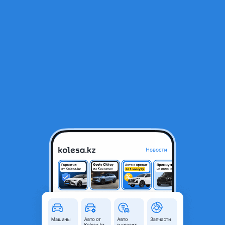
RU
Открыть приложение
3
Легковые
Фильтр
Седаны Mercedes-Benz E 230 в Кызылорде
Найдено 52 объявления
VIP-предложения
Стать VIP
Mercedes-Benz E 230
1 800 000 ₸
19