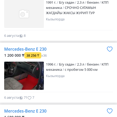
1991 г.
Б/у седан
2.3 л
бензин
КПП
механика
СРОЧНО САТАМЫН
ЖАГДАЙЫ ЖАКСЫ ЖУРИП ТУР
Кызылорда
6 августа
8
0
Mercedes-Benz E 230
1 200 000 ₸
38 256
₸
x36
1996 г.
Б/у седан
2.3 л
бензин
КПП
механика
с пробегом 5 000 км
Кызылорда
5
6 августа
71
7
Mercedes-Benz E 230