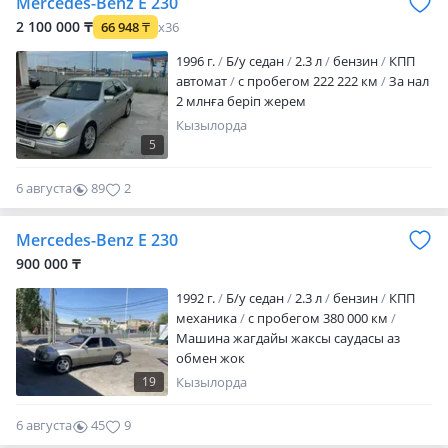
Mercedes-Benz E 230
2 100 000 ₸
66 948
₸
x36
1996 г.
Б/у седан
2.3 л
бензин
КПП
автомат
с пробегом 222 222 км
За нал
2 млнға беріп жерем
Кызылорда
5
6 августа
89
2
Mercedes-Benz E 230
900 000 ₸
1992 г.
Б/у седан
2.3 л
бензин
КПП
механика
с пробегом 380 000 км
Машина жагдайы жаксы саудасы аз
обмен жок
19
Кызылорда
6 августа
45
9