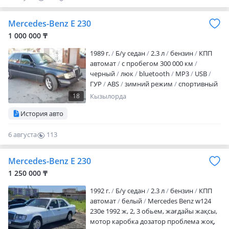
Mercedes-Benz E 230
1 000 000 ₸
1989 г.
Б/у седан
2.3 л
бензин
КПП
автомат
с пробегом 300 000 км
черный
люк
bluetooth
MP3
USB
ГУР
ABS
зимний режим
спортивный
режим
центрозамок
Мерстің жағдайы
18
Кызылорда
жақсы газ бензин 4поколение, май
История авто
жемит автоматы теппиді Миллионға
беріп жіберем
6 августа
113
0
Mercedes-Benz E 230
1 250 000 ₸
1992 г.
Б/у седан
2.3 л
бензин
КПП
автомат
белый
Mercedes Benz w124
230e 1992 ж, 2, 3 обьем, жағдайы жақсы,
мотор каробка дозатор проблема жоқ,