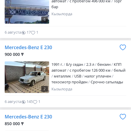
автомат
с пробегом 496 000 км
Торг
бар
Кызылорда
6
6 августа
17
1
Mercedes-Benz E 230
900 000 ₸
1991 г.
Б/у седан
2.3 л
бензин
КПП
автомат
с пробегом 126 000 км
белый
металлик
USB
налог уплачен
техосмотр пройден
Срочно сатылады
прям срочно
2
Кызылорда
6 августа
145
1
Mercedes-Benz E 230
850 000 ₸