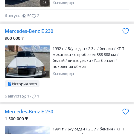
чашкалары аман, шірік жоқ, тек мінесің
28
Кызылорда
кетесің, бағасы келісімді, обмен ұсынып
көріңдер (+ —) доплатаменде көрейік
6 августа
50
2
Mercedes-Benz E 230
900 000 ₸
1992 г.
Б/у седан
2.3 л
бензин
КПП
механика
с пробегом 888 888 км
белый
литые диски
Газ бензин 4
поколения обмен
4
Кызылорда
История авто
6 августа
17
1
Mercedes-Benz E 230
1 500 000 ₸
1991 г.
Б/у седан
2.3 л
бензин
КПП