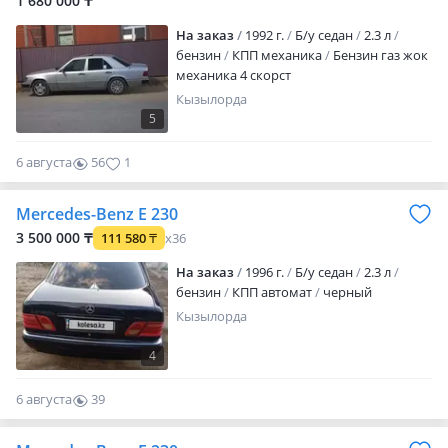
1 680 000 ₸
На заказ
1992 г.
Б/у седан
2.3 л
бензин
КПП механика
Бензин газ жок
механика 4 скорст
Кызылорда
5
6 августа
56
1
Mercedes-Benz E 230
3 500 000 ₸
111 580
₸
x36
На заказ
1996 г.
Б/у седан
2.3 л
бензин
КПП автомат
черный
Кызылорда
4
6 августа
39
0