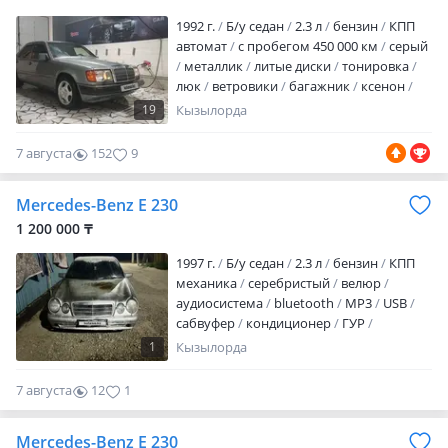
1992 г.
Б/у седан
2.3 л
бензин
КПП
автомат
с пробегом 450 000 км
серый
металлик
литые диски
тонировка
люк
ветровики
багажник
ксенон
хрустальная оптика
противотуманки
19
Кызылорда
корректор фар
обогрев зеркал
велюр
дерево
комбинированный
7 августа
152
9
аудиосистема
CD
MP3
ГУР
ABS
спортивный режим
сигнализация
Mercedes-Benz E 230
иммобилайзер
центрозамок
кондиционер
техосмотр пройден
1 200 000 ₸
вложений не требует
Машинанын
1997 г.
Б/у седан
2.3 л
бензин
КПП
жагдайы жаксы, барлык заттары
механика
серебристый
велюр
оригинал, матор май ж…
аудиосистема
bluetooth
MP3
USB
сабвуфер
кондиционер
ГУР
сигнализация
автозапуск
полный
1
Кызылорда
электропакет
свежепригнан
свежедоставлен
налог уплачен
7 августа
12
1
техосмотр пройден
вложений не
требует
Байконурда тур аварини
Mercedes-Benz E 230