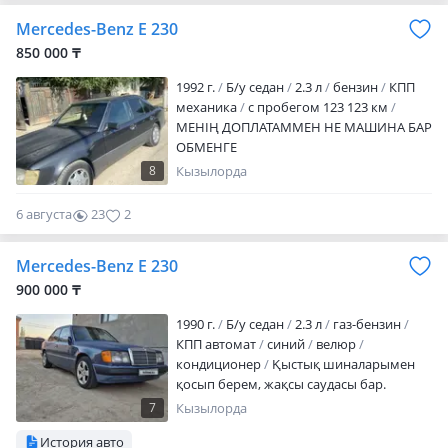
Mercedes-Benz E 230
850 000 ₸
1992 г.
Б/у седан
2.3 л
бензин
КПП
механика
с пробегом 123 123 км
МЕНІҢ ДОПЛАТАММЕН НЕ МАШИНА БАР
ОБМЕНГЕ
8
Кызылорда
6 августа
23
2
Mercedes-Benz E 230
900 000 ₸
1990 г.
Б/у седан
2.3 л
газ-бензин
КПП автомат
синий
велюр
кондиционер
Қыстық шиналарымен
қосып берем, жақсы саудасы бар.
Кондиционер жасату керек. Лак ұшқан
7
Кызылорда
жерлері бар. Матор каробка жақсы
История авто