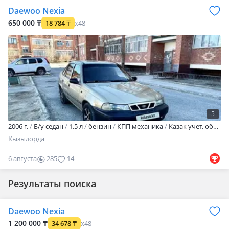
Daewoo Nexia
650 000 ₸
18 784
₸
x48
5
2006 г.
Б/у седан
1.5 л
бензин
КПП механика
Казак учет, обьем 1.5, 8-клапан. Сауда шамалы
Кызылорда
6 августа
285
14
Результаты поиска
Daewoo Nexia
1 200 000 ₸
34 678
₸
x48