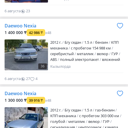
уплачен
техосмотр пройден
Саудасы
бар
6 августа
23
0
Daewoo Nexia
1 400 000 ₸
42 986
₸
x48
2012 г.
Б/у седан
1.5 л
бензин
КПП
механика
с пробегом 154 988 км
серебристый
металлик
велюр
ГУР
ABS
полный электропакет
вложений
не требует
8 клапан. Гур, электро пакет.
36
Кызылорда
Жұмысы жоқ. Аидаисың кетесің
6 августа
27
4
Daewoo Nexia
1 300 000 ₸
39 916
₸
x48
2012 г.
Б/у седан
1.5 л
газ-бензин
КПП механика
с пробегом 303 000 км
голубой
металлик
велюр
ГУР
сигнализация
центрозамок
камера