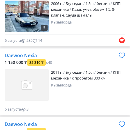
2006 г.
Б/у седан
1.5 л
бензин
КПП
механика
Казак учет, обьем 1.5, 8-
клапан. Сауда шамалы
Кызылорда
5
6 августа
285
14
Daewoo Nexia
1 150 000 ₸
35 310
₸
x48
2011 г.
Б/у седан
1.5 л
бензин
КПП
механика
с пробегом 300 км
Кызылорда
6 августа
3
0
Daewoo Nexia