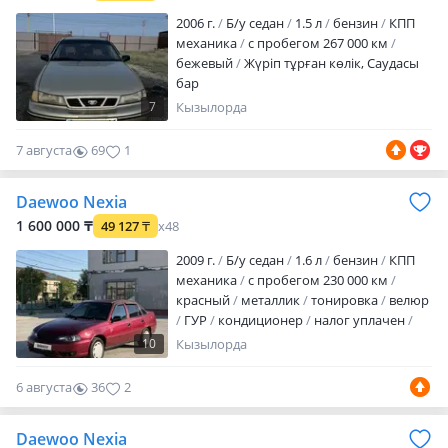
2006 г.
Б/у седан
1.5 л
бензин
КПП
механика
с пробегом 267 000 км
бежевый
Жүріп тұрған көлік, Саудасы
бар
7
Кызылорда
7 августа
69
1
Daewoo Nexia
1 600 000 ₸
49 127
₸
x48
2009 г.
Б/у седан
1.6 л
бензин
КПП
механика
с пробегом 230 000 км
красный
металлик
тонировка
велюр
ГУР
кондиционер
налог уплачен
вложений не требует
Жағдайы өте
10
Кызылорда
жақсы. Мінесің кетесің. Билед
орнатылған 120мынга Салон тап таза.
6 августа
36
2
Кузов садақ болп тур. Сауда бар жігіттер
Daewoo Nexia