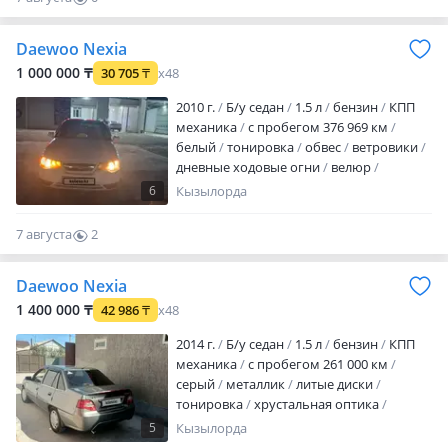
Саудасын келтирип берем томен баганы
0
айтып нал осындай берем дал казир
Daewoo Nexia
алып кетем деген адамдар келмия
койындар бари бир алмайсындар
1 000 000 ₸
30 705
₸
x48
реально сатып алушыларга буйырсын
2010 г.
Б/у седан
1.5 л
бензин
КПП
боска бир Бирмиздин уакытымызд…
механика
с пробегом 376 969 км
белый
тонировка
обвес
ветровики
дневные ходовые огни
велюр
аудиосистема
bluetooth
USB
ГУР
6
Кызылорда
ABS
сигнализация
центрозамок
налог уплачен
техосмотр пройден
7 августа
2
Хадавой жасату керек
0
Daewoo Nexia
1 400 000 ₸
42 986
₸
x48
2014 г.
Б/у седан
1.5 л
бензин
КПП
механика
с пробегом 261 000 км
серый
металлик
литые диски
тонировка
хрустальная оптика
противотуманки
обогрев зеркал
5
Кызылорда
велюр
CD
MP3
USB
полный