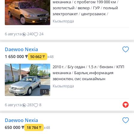
механика
с пробегом 199 000 км
золотистый
велюр
ГУР
полный
электропакет
центрозамок
кондиционер
налог уплачен
7
Кызылорда
техосмотр пройден
вложений не
требует
Срочно болары осы баға
6 августа
240
24
Кондёр гур электропакет 16кл Матор
коробкасы жаксы
Daewoo Nexia
1 650 000 ₸
50 662
₸
x48
2010 г.
Б/у седан
1.5 л
бензин
КПП
механика
Барлық информация
звонокпен, смс окымаймын
Кызылорда
15
6 августа
283
8
Daewoo Nexia
650 000 ₸
18 784
₸
x48