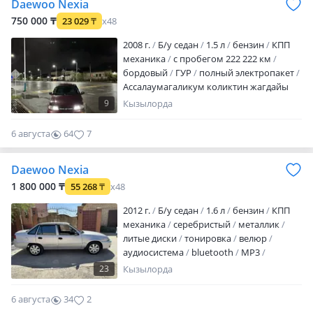
Daewoo Nexia
Машина таза қазақ учеттан шығады
сразу аударып берем атыңа
750 000 ₸
23 029
₸
x48
2008 г.
Б/у седан
1.5 л
бензин
КПП
механика
с пробегом 222 222 км
бордовый
ГУР
полный электропакет
Ассалаумагаликум коликтин жагдайы
жаксы кунделікті журисте журген колик
9
Кызылорда
келип коресиндер каланын ознде тур
колик
6 августа
64
7
Daewoo Nexia
1 800 000 ₸
55 268
₸
x48
2012 г.
Б/у седан
1.6 л
бензин
КПП
механика
серебристый
металлик
литые диски
тонировка
велюр
аудиосистема
bluetooth
MP3
кондиционер
ГУР
ABS
SRS
23
Кызылорда
сигнализация
центрозамок
Ассалаумағалейкум. Машинаның
6 августа
34
2
жағдайы жақсы, мотор май жемейді, еш