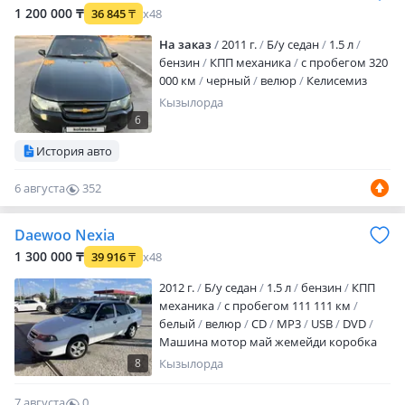
1 200 000 ₸
36 845
₸
x48
На заказ
2011 г.
Б/у седан
1.5 л
бензин
КПП механика
с пробегом 320
000 км
черный
велюр
Келисемиз
Кызылорда
6
История авто
6 августа
352
0
Daewoo Nexia
1 300 000 ₸
39 916
₸
x48
2012 г.
Б/у седан
1.5 л
бензин
КПП
механика
с пробегом 111 111 км
белый
велюр
CD
MP3
USB
DVD
Машина мотор май жемейди коробка
жаксы тусип тур он жак есигин
8
Кызылорда
бурышында ширик бар ходовка
жиналган алам деушилерге жаксылап
7 августа
0