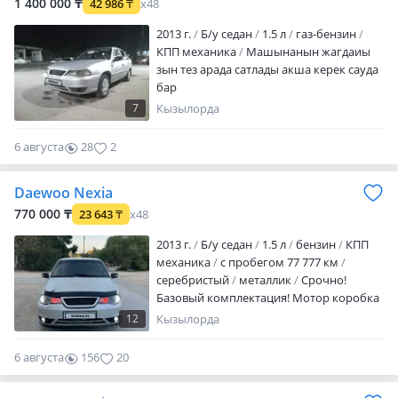
1 400 000 ₸
42 986
₸
x48
2013 г.
Б/у седан
1.5 л
газ-бензин
КПП механика
Машынанын жагдаиы
зын тез арада сатлады акша керек сауда
бар
7
Кызылорда
6 августа
28
2
Daewoo Nexia
770 000 ₸
23 643
₸
x48
2013 г.
Б/у седан
1.5 л
бензин
КПП
механика
с пробегом 77 777 км
серебристый
металлик
Срочно!
Базовый комплектация! Мотор коробка
жақсы май жемид 8клапан! Шірік жоқ
12
Кызылорда
асты таза порог таза, салоны таза
андроид камера заднего вида, буфер!
6 августа
156
20
Шамалы жасап жіберетін жұмысы бар!
Сауда бар реально алған адамға!