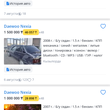
История авто
электропакет
центрозамок
климат-
контроль
вложений не требует
7 августа
18
Машина жаксы жагдайда
0
Daewoo Nexia
1 500 000 ₸
46 057
₸
x48
2008 г.
Б/у седан
1.5 л
бензин
КПП
механика
синий
металлик
литые
диски
тонировка
ксенон
велюр
bluetooth
CD
MP3
USB
ГУР
налог
уплачен
техосмотр пройден
12
Кызылорда
вложений не требует
Машина шиеліде
История авто
машина жағдайы жақсы Фотодағыдай
машина
6 августа
123
7
Daewoo Nexia
1 000 000 ₸
28 898
₸
x48
2007 г.
Б/у седан
1.5 л
бензин
КПП