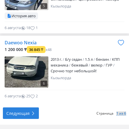
заднего вида
Контрактный матор
5
Кызылорда
балондары новый зимний балондары
История авто
бар картер защиткасы бар печкасы
жаксы насос койылган сауда жок болар
6 августа
18
1
багасы
Daewoo Nexia
1 200 000 ₸
36 845
₸
x48
2013 г.
Б/у седан
1.5 л
бензин
КПП
механика
бежевый
велюр
ГУР
Срочно торг небольшой!
Кызылорда
6
6 августа
25
2
Следующая
Страница