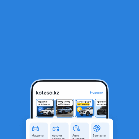
RU
Открыть приложение
3
Легковые
Фильтр
Седаны Daewoo Nexia в Кызылорде
Найдено 119 объявлений
VIP-предложения
Стать VIP
Daewoo Nexia
1 000 000 ₸
30 705
₸
x48
8