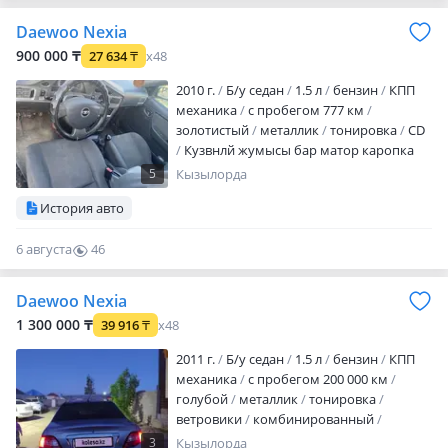
жерінен ақпайды грм ремень жақында
Daewoo Nexia
ауысты. Каропка жақсы салынады.
Ходовка толықтай жиналған.
900 000 ₸
27 634
₸
x48
Кондиционер жұмыс жасап тұр. Пеші
2010 г.
Б/у седан
1.5 л
бензин
КПП
жақсы. Кузов ұрылмаған, асты таза шірік
механика
с пробегом 777 км
жоқ. Машина л…
золотистый
металлик
тонировка
CD
Кузвнлй жумысы бар матор каропка
жаксы
5
Кызылорда
История авто
6 августа
46
0
Daewoo Nexia
1 300 000 ₸
39 916
₸
x48
2011 г.
Б/у седан
1.5 л
бензин
КПП
механика
с пробегом 200 000 км
голубой
металлик
тонировка
ветровики
комбинированный
сигнализация
центрозамок
налог
3
Кызылорда