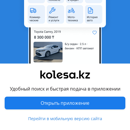
© 2006 — 2026 АО Колеса
Главная
Полная версия
Защищено reCAPTCHA. Действуют
Политика конфиденциальности
и
Условия использования Google
Удобный поиск и быстрая подача в приложении
Открыть приложение
Перейти в мобильную версию сайта
Kolesa.kz
Избранное
Подать
Сообщения
Кабинет