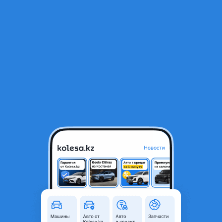
RU
Открыть приложение
5
Легковые
Фильтр
ГАЗ ГАЗель NEXT новая в Уральске
Найдено 1 объявление
ГАЗ ГАЗель NEXT A31R23
15 797 000 ₸
2026 г.
новый фургон
2.7 л
бензин
КПП механика
Уральск
8
Новая
Официальный дилер
6 августа
5
1