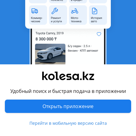
28 предложений
7 490 000 - 7 990 000 ₸
Фото
Цены и комплектации
Описание
Комплектации
Туркестан
Сравнить все комплектации
Life
Двигатель
113 л.с. / Бензин
Удобный поиск и быстрая подача в приложении
Привод
передний
Коробка передач
вариатор
Открыть приложение
Prestige
Перейти в мобильную версию сайта
Двигатель
147 л.с. / Бензин