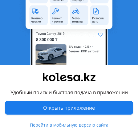
28 предложений
8 990 000 - 10 990 000 ₸
Фото
Цены и комплектации
Описание
Комплектации
Усть-Каменогорск
Сравнить все комплектации
Comfort
от 8 990 000 ₸
Удобный поиск и быстрая подача в приложении
Двигатель
1.6 л. / Бензин
Привод
Передний
Открыть приложение
Коробка передач
Робот
Перейти в мобильную версию сайта
Посмотреть 1 объявление