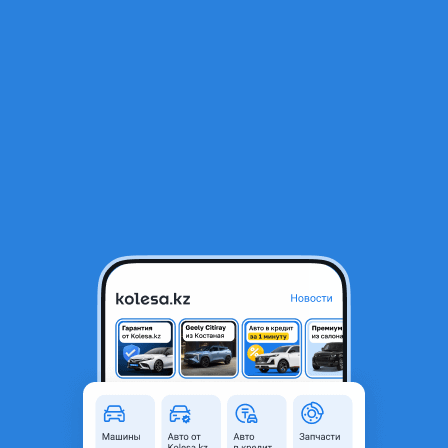
Фото
Цены и комплектации
Описание
RU
Открыть приложение
Omoda C7