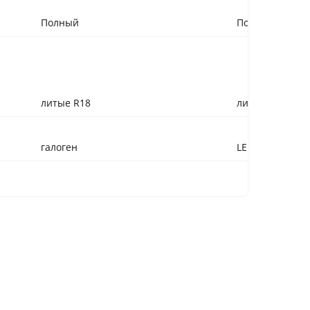
Полный
Полный
литые R18
литые R18
галоген
LED
лампы
лампы+LED