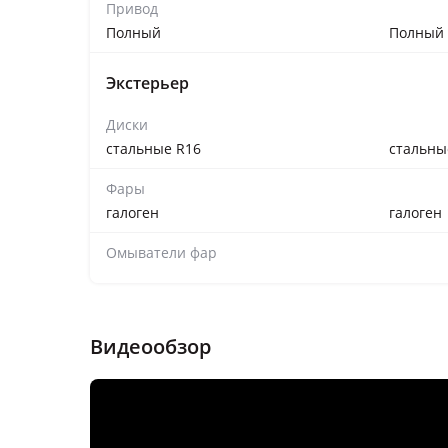
Привод
Полный
Полный
Экстерьер
Диски
стальные R16
стальны
Фары
галоген
галоген
Омыватели фар
Задняя оптика
Видеообзор
лампы
лампы
Противотуманные фары