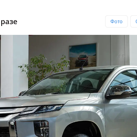
аразе
Фото