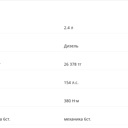
2.4 л
Дизель
г
26 378 тг
154 л.с.
380 Н·м
 6ст.
механика 6ст.