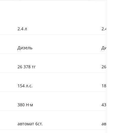
2.4 л
2.4 л
Дизель
Дизель
26 378 тг
26 378 тг
154 л.с.
181 л.с.
380 Н·м
430 Н·м
автомат 6ст.
автомат 6ст.