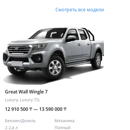
всех дверей
всех дверей
Смотреть все модели
Great Wall Wingle 7
Luxury, Luxury TD,
12 910 500
₸
— 13 590 000
₸
Бензин/Дизель
Механика
2-2,4 л
Полный