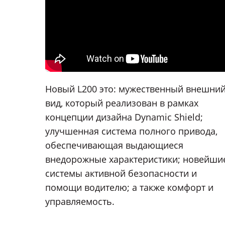
Боковые подножки
Хромированные элементы кузова
Новый L200 это: мужественный внешни
вид, который реализован в рамках
Задний бампер
концепции дизайна Dynamic Shield;
улучшенная система полного привода,
обеспечивающая выдающиеся
внедорожные характеристики; новейши
Оснащение салона
системы активной безопасности и
Отделка салона
помощи водителю; а также комфорт и
ткань
ткань
управляемость.
Электростеклоподъёмники