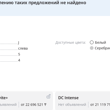
лению таких предложений не найдено
Белый
J
Доступные цвета:
Серебри
слева
5
4
vite+
DC Intense
бъявлений
от 22 696 521 ₸
Нет объявлений
от 21 119 7