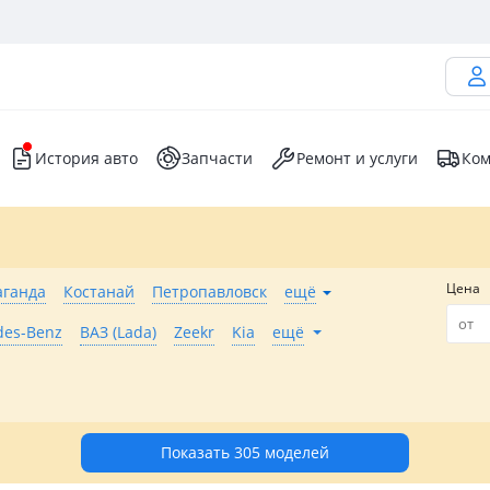
История авто
Запчасти
Ремонт и услуги
Ком
Цена
аганда
Костанай
Петропавловск
ещё
des-Benz
ВАЗ (Lada)
Zeekr
Kia
ещё
Показать 305 моделей