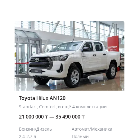
ерей
всех дверей
Toyota Hilux AN120
Standart, Comfort, и ещё 4 комплектации
21 000 000
₸
— 35 490 000
₸
Бензин/Дизель
Автомат/Механика
2,4-2,7 л
Полный