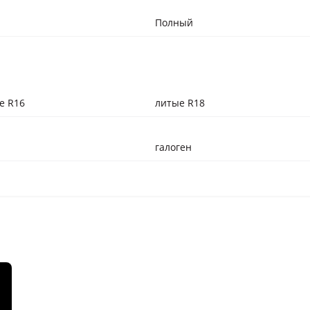
Полный
е R16
литые R18
галоген
лампы