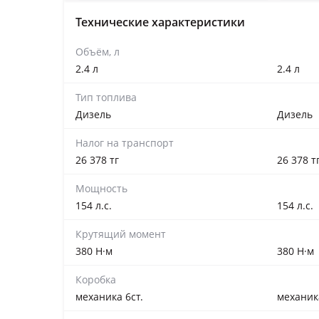
Технические характеристики
Объём, л
2.4 л
2.4 л
Тип топлива
Дизель
Дизель
Налог на транспорт
26 378 тг
26 378 т
Мощность
154 л.с.
154 л.с.
Крутящий момент
380 Н·м
380 Н·м
Коробка
механика 6ст.
механика