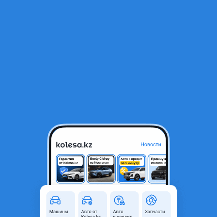
RU
Открыть приложение
2
Новые авто
Фильтр
Предложения от автосалонов
Доступные автомобили
в г. Павлодар
О модели
Li L7