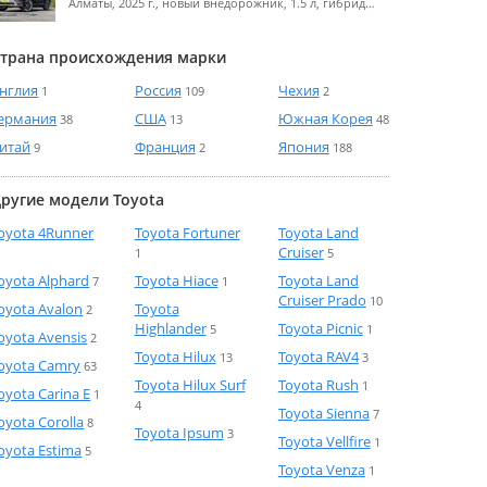
Алматы, 2025 г., новый внедорожник, 1.5 л, гибрид…
трана происхождения марки
нглия
Россия
Чехия
1
109
2
ермания
США
Южная Корея
38
13
48
итай
Франция
Япония
9
2
188
ругие модели Toyota
oyota 4Runner
Toyota Fortuner
Toyota Land
Cruiser
1
5
oyota Alphard
Toyota Hiace
Toyota Land
7
1
Cruiser Prado
10
oyota Avalon
Toyota
2
Highlander
Toyota Picnic
5
1
oyota Avensis
2
Toyota Hilux
Toyota RAV4
13
3
oyota Camry
63
Toyota Hilux Surf
Toyota Rush
1
oyota Carina E
1
4
Toyota Sienna
7
oyota Corolla
8
Toyota Ipsum
3
Toyota Vellfire
1
oyota Estima
5
Toyota Venza
1