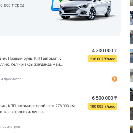
е всё перед
4 200 000
₸
бензин, Правый руль, КПП автомат, с
116 007
₸
/мес
ллик, Көлік жақсы жағдайда май...
64
6 500 000
₸
бензин, КПП автомат, с пробегом 278 000 км,
190 095
₸
/мес
вка, ветровики, линзо...