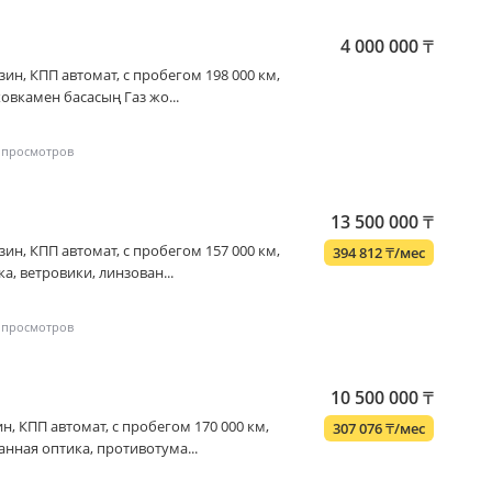
4 000 000
₸
бензин, КПП автомат, с пробегом 198 000 км,
овкамен басасың Газ жо...
13 500 000
₸
бензин, КПП автомат, с пробегом 157 000 км,
394 812
₸
/мес
а, ветровики, линзован...
10 500 000
₸
нзин, КПП автомат, с пробегом 170 000 км,
307 076
₸
/мес
анная оптика, противотума...