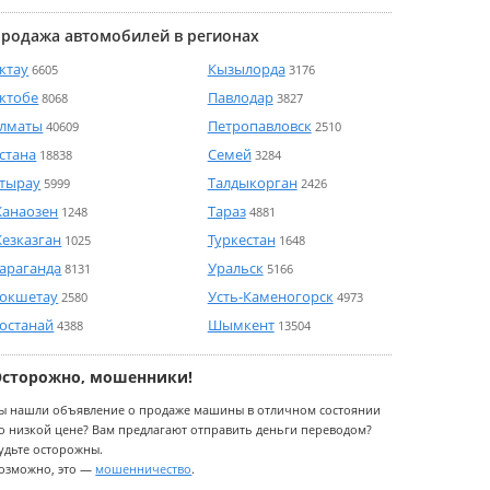
родажа автомобилей в регионах
ктау
Кызылорда
6605
3176
ктобе
Павлодар
8068
3827
лматы
Петропавловск
40609
2510
стана
Семей
18838
3284
тырау
Талдыкорган
5999
2426
анаозен
Тараз
1248
4881
езказган
Туркестан
1025
1648
араганда
Уральск
8131
5166
окшетау
Усть-Каменогорск
2580
4973
останай
Шымкент
4388
13504
Осторожно, мошенники!
ы нашли объявление о продаже машины в отличном состоянии
о низкой цене? Вам предлагают отправить деньги переводом?
удьте осторожны.
озможно, это —
мошенничество
.