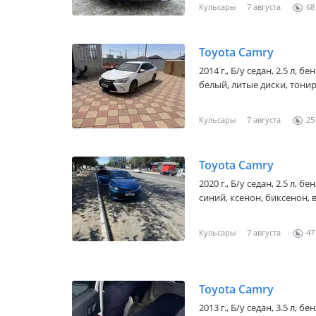
Кульсары
7 августа
68
Toyota Camry
2014 г., Б/у седан, 2.5 л, 
белый, литые диски, тонир
Кульсары
7 августа
25
Toyota Camry
2020 г., Б/у седан, 2.5 л, 
синий, ксенон, биксенон, в
Кульсары
7 августа
47
Toyota Camry
2013 г., Б/у седан, 3.5 л, 