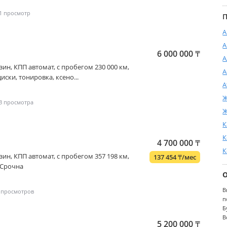
1
П
А
А
6 000 000
₸
А
бензин, КПП автомат, с пробегом 230 000 км,
А
иски, тонировка, ксено...
А
Ж
3
Ж
К
К
4 700 000
₸
К
бензин, КПП автомат, с пробегом 357 198 км,
137 454
₸
/мес
 Срочна
В
п
Б
В
5 200 000
₸