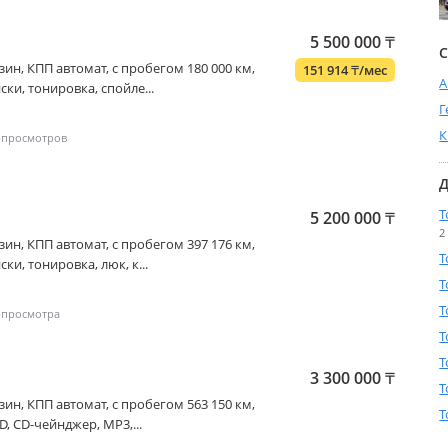
5 500 000
₸
С
бензин, КПП автомат, с пробегом 180 000 км,
151 914
₸
/мес
А
ски, тонировка, спойле...
Г
К
Д
T
5 200 000
₸
2
бензин, КПП автомат, с пробегом 397 176 км,
T
ки, тонировка, люк, к...
T
T
T
T
3 300 000
₸
T
бензин, КПП автомат, с пробегом 563 150 км,
T
D, CD-чейнджер, MP3,...