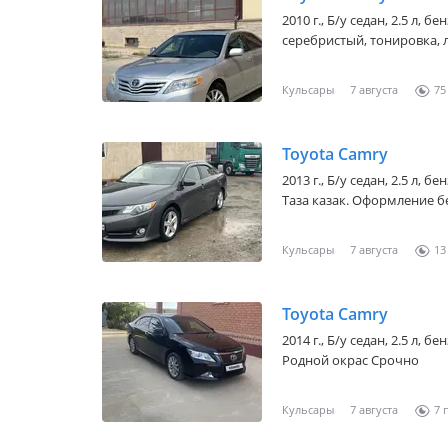
2010 г., Б/у седан, 2.5 л, 
серебристый, тонировка, лю
Кульсары
7 августа
75
Toyota Camry
2013 г., Б/у седан, 2.5 л, 
Таза казак. Оформление бе
Кульсары
7 августа
13
Toyota Camry
2014 г., Б/у седан, 2.5 л, 
Родной окрас Срочно
Кульсары
7 августа
7