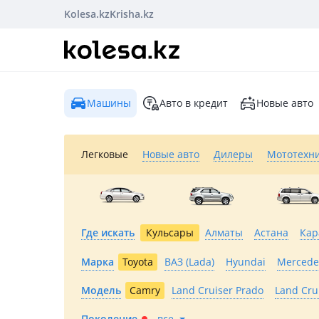
Kolesa.kz
Krisha.kz
Машины
Авто в кредит
Новые авто
Легковые
Новые авто
Дилеры
Мототехн
Где искать
Кульсары
Алматы
Астана
Кар
Марка
Toyota
ВАЗ (Lada)
Hyundai
Mercede
Модель
Camry
Land Cruiser Prado
Land Cru
Поколение
все