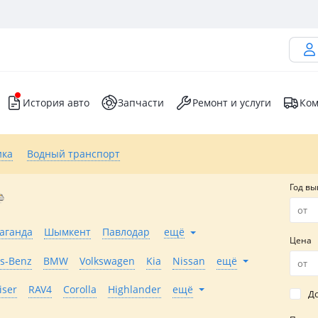
История авто
Запчасти
Ремонт и услуги
Ком
ика
Водный транспорт
Год вы
аганда
Шымкент
Павлодар
ещё
Цена
s-Benz
BMW
Volkswagen
Kia
Nissan
ещё
iser
RAV4
Corolla
Highlander
ещё
До