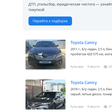
ДТП, утильсбор, юридическая чистота — узнайт
покупкой
Перейти к подборке
Toyota Camry
2011 г., Б/у седан, 2.5 л, 
пробегом 426 575 км, мета
Кульсары
8 августа
22
Toyota Camry
2018 г., Б/у седан, 2.5 л, 
серый, литые диски, тониро
Кульсары
8 августа
37