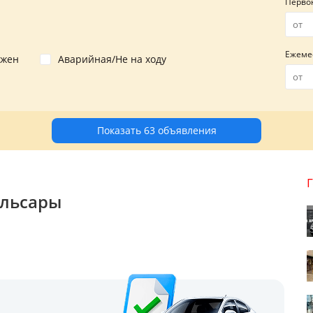
Перво
Ежеме
ожен
Аварийная/Не на ходу
Показать 63 объявления
ульсары