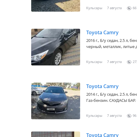
Кульсары
7 августа
66
Toyota Camry
2016 г., Б/у седан, 2.5 л, 
черный, металлик, литые д
Кульсары
7 августа
27
Toyota Camry
2014 г., Б/у седан, 2.5 л, 
Газ-бензин. САУДАСЫ БАР.
Кульсары
7 августа
96
Toyota Camry