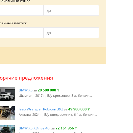
начальный взнос
сячный платеж
Горячие предложения
BMW X5
20 500 000
₸
за
Шымкент, 2017 г., Б/у кроссовер, 3 л, бензин…
Jeep Wrangler Rubicon 392
49 900 000
₸
за
Алматы, 2024 г., Б/у внедорожник, 6.4 л, бензин…
BMW X5 XDrive 40i
72 161 356
₸
за