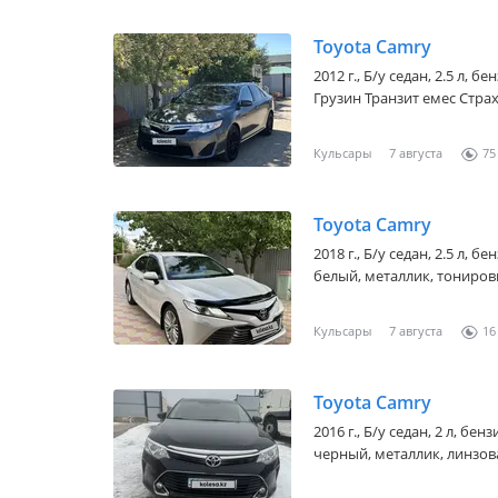
Toyota Camry
2012 г., Б/у седан, 2.5 л, 
Грузин Транзит емес Страх
Кульсары
7 августа
75
Toyota Camry
2018 г., Б/у седан, 2.5 л, 
белый, металлик, тонировк
Кульсары
7 августа
16
Toyota Camry
2016 г., Б/у седан, 2 л, бе
черный, металлик, линзов