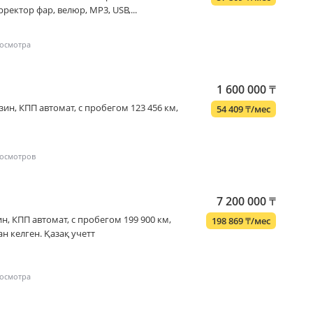
ректор фар, велюр, MP3, USB,...
1 600 000
₸
бензин, КПП автомат, с пробегом 123 456 км,
54 409
₸
/мес
7 200 000
₸
нзин, КПП автомат, с пробегом 199 900 км,
198 869
₸
/мес
ан келген. Қазақ учетт