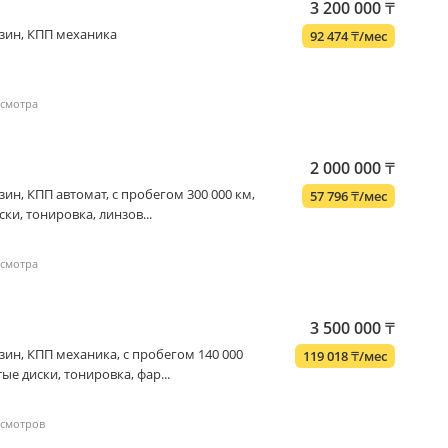
3 200 000
₸
бензин, КПП механика
92 474
₸
/мес
2 000 000
₸
бензин, КПП автомат, с пробегом 300 000 км,
57 796
₸
/мес
ки, тонировка, линзов...
3 500 000
₸
бензин, КПП механика, с пробегом 140 000
119 018
₸
/мес
ые диски, тонировка, фар...