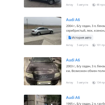
Актау
5 августа
48
Audi A6
2004 г., Б/у седан, 3 л, бе
серебристый, люк, ксенон,
История авто
Актау
5 августа
101
Audi A6
2003 г., Б/у седан, 3 л, бе
км, Возможен обмен полн
Актау
5 августа
134
Audi A6
1995 г., Б/у седан, 2 л, г