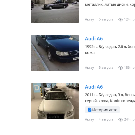
металлик, литые диски, кор
Актау
5 августа
124
Audi A6
1995 г., Б/у седан, 2.6 л, 
кожа
Актау
5 августа
186
Audi A6
2011 г., Б/у седан, 3 л, бе
серый, кожа, Көлік кореяд
История авто
Актау
4 августа
244