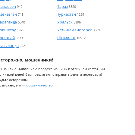
анаозен
Тараз
949
3320
езказган
Туркестан
741
1259
араганда
Уральск
6040
3996
окшетау
Усть-Каменогорск
1975
3889
останай
Шымкент
3373
10512
ызылорда
2421
Осторожно, мошенники!
ы нашли объявление о продаже машины в отличном состоянии
о низкой цене? Вам предлагают отправить деньги переводом?
удьте осторожны.
озможно, это —
мошенничество
.