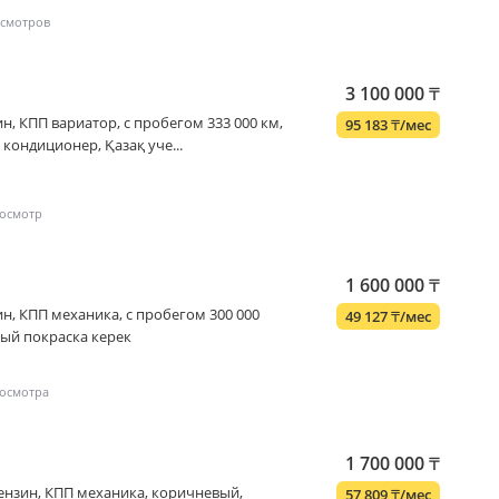
3 100 000
₸
нзин, КПП вариатор, с пробегом 333 000 км,
95 183
₸
/мес
 кондиционер, Қазақ уче...
1 600 000
₸
нзин, КПП механика, с пробегом 300 000
49 127
₸
/мес
ый покраска керек
1 700 000
₸
аз-бензин, КПП механика, коричневый,
57 809
₸
/мес