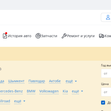
История авто
Запчасти
Ремонт и услуги
Ком
Год вы
нда
Шымкент
Павлодар
Актобе
ещё
Цена
ercedes-Benz
BMW
Volkswagen
Kia
ещё
allroad
ещё
До