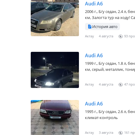
Audi A6
2006 г., Б/у седан, 2.4 л, 
км, Залогта тур на ходу! Са
История авто
Актау
4 августа
93
Audi A6
1999 г., Б/у седан, 1.8 л, 
км, серый, металлик, тонир
Актау
4 августа
47
Audi A6
1995 г., Б/у седан, 2.6 л, 
климат-контроль
Актау
3 августа
161