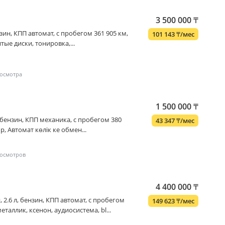
3 500 000
₸
бензин, КПП автомат, с пробегом 361 905 км,
101 143
₸
/мес
тые диски, тонировка,...
1 500 000
₸
газ-бензин, КПП механика, с пробегом 380
43 347
₸
/мес
, Автомат көлік ке обмен...
4 400 000
₸
ан, 2.6 л, бензин, КПП автомат, с пробегом
149 623
₸
/мес
еталлик, ксенон, аудиосистема, bl...