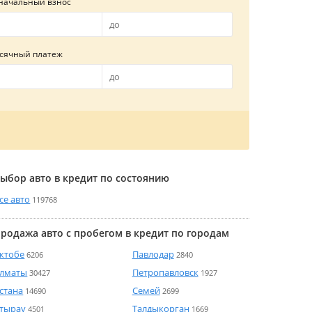
начальный взнос
сячный платеж
ыбор авто в кредит по состоянию
се авто
119768
родажа авто с пробегом в кредит по городам
ктобе
Павлодар
6206
2840
лматы
Петропавловск
30427
1927
стана
Семей
14690
2699
тырау
Талдыкорган
4501
1669