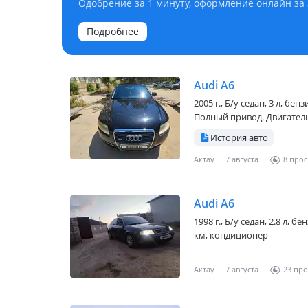
Одобрение за 1 минуту, оформление онлайн за
Подробнее
Audi A6
2005 г., Б/у седан, 3 л, б
Полный привод. Двигатель
История авто
Актау
7 августа
8
Audi A6
1998 г., Б/у седан, 2.8 л, 
км, кондиционер
Актау
7 августа
23