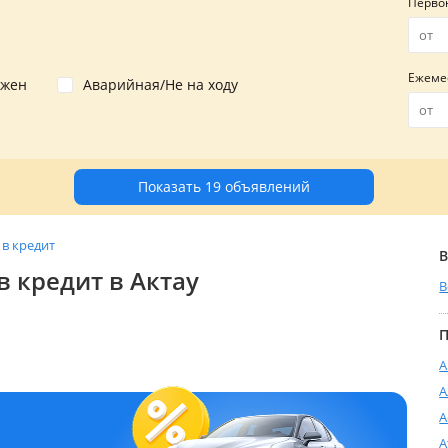
Перво
Ежеме
ожен
Аварийная/Не на ходу
Показать 19 объявлений
 в кредит
В
в кредит в Актау
В
П
А
А
А
А