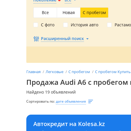
Все
Новая
С пробегом
С фото
История авто
Растам
Расширенный поиск
Главная
Легковые
С пробегом
С пробегом Купить
Продажа Audi A6 с пробегом 
Найдено 19 объявлений
Сортировать по:
дате объявления
Автокредит на Kolesa.kz