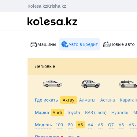
Kolesa.kz
Krisha.kz
Машины
Авто в кредит
Новые авто
Легковые
Где искать
Актау
Алматы
Астана
Карага
Марка
Audi
Toyota
ВАЗ (Lada)
Hyundai
M
Модель
100
80
A6
A4
A8
Q7
A3
A6 
Поколение
все