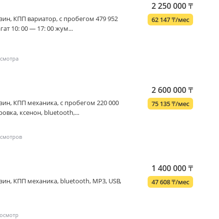
2 250 000
₸
бензин, КПП вариатор, с пробегом 479 952
62 147
₸
/мес
гат 10: 00 — 17: 00 жум...
2 600 000
₸
бензин, КПП механика, с пробегом 220 000
75 135
₸
/мес
овка, ксенон, bluetooth,...
1 400 000
₸
бензин, КПП механика, bluetooth, MP3, USB,
47 608
₸
/мес