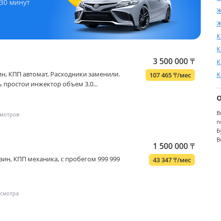
 30 минут
Ж
Ж
К
К
3 500 000
₸
К
ензин, КПП автомат, Расходники заменили.
К
107 465
₸
/мес
 простои инжектор объем 3.0...
В
п
Б
В
1 500 000
₸
бензин, КПП механика, с пробегом 999 999
43 347
₸
/мес