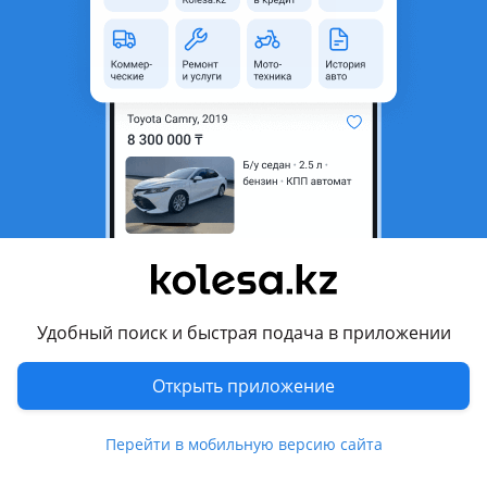
неактуальным.
Город
Алматы, Алматинская
область
Поколение
2009 - 2013 F10/F11/F07
Кузов
Седан
Объем двигателя, л
3 (бензин)
Пробег
105 000 км
Коробка передач
Автомат
Привод
Задний привод
Удобный поиск и быстрая подача в приложении
Руль
Слева
Цвет
серый металлик
Открыть приложение
Растаможен в Казахстане
Да
Перейти в мобильную версию сайта
литые диски, тонировка, люк , ксенон, хрустальная оптика,