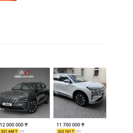
12 000 000 ₸
11 700 000 ₸
331 448
₸
323 161
₸
x60
x60