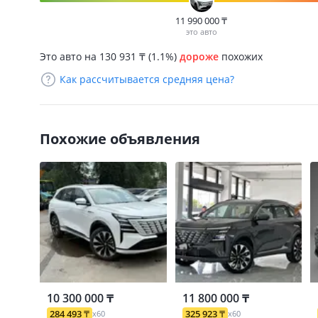
11 990 000
₸
это авто
Это авто на 130 931
₸
(1.1%)
дороже
похожих
Как рассчитывается средняя цена?
Похожие объявления
10 300 000 ₸
11 800 000 ₸
284 493
₸
325 923
₸
x60
x60