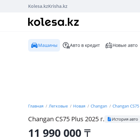
Kolesa.kz
Krisha.kz
Машины
Авто в кредит
Новые авто
Главная
Легковые
Новая
Changan
Changan CS75 
Changan
CS75 Plus
2025
г.
История авто
11 990 000
₸