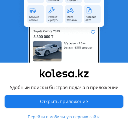
неактуальным.
с пробегом
Город
Алматы, Алматинская
область
Тип техники
Рефрижератор
Объем двигателя, л
2.2
Комментарий продавца
Толық ақпарат қажет болса
Удобный поиск и быстрая подача в приложении
Перевести
Открыть приложение
© 2006 — 2026 АО Колеса
Главная
Полная версия
Перейти в мобильную версию сайта
Защищено reCAPTCHA. Действуют
Политика конфиденциальности