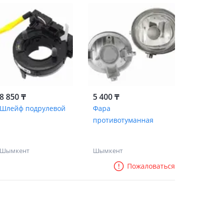
8 850 ₸
5 400 ₸
Шлейф подрулевой
Фара
противотуманная
Шымкент
Шымкент
Пожаловаться