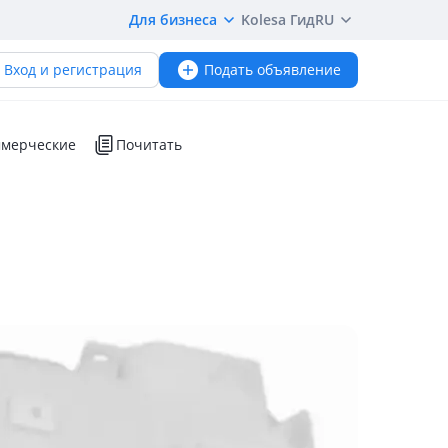
Для бизнеса
Kolesa Гид
RU
Вход и регистрация
Подать объявление
мерческие
Почитать