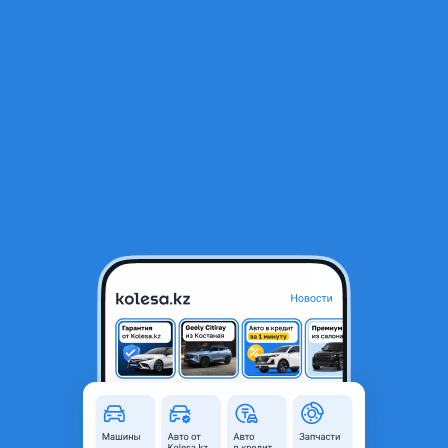
RU
Открыть приложение
1
/
10
Daewoo Matiz 2013 года
1 600 000 ₸
Объявление находится в архиве и может быть