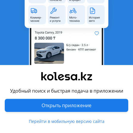
неактуальным.
Город
Шымкент, Туркестанская
область
Поколение
2000 - 2016 M150
рестайлинг (M100/M150)
Кузов
Хэтчбек
Объем двигателя, л
0.8 (бензин)
Пробег
197 852 км
Коробка передач
Вариатор
Привод
Передний привод
Удобный поиск и быстрая подача в приложении
Руль
Слева
Открыть приложение
Растаможен в Казахстане
Да
Перейти в мобильную версию сайта
Комментарий продавца