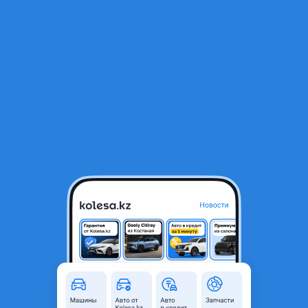
RU
Открыть приложение
В начало
1
/
2
Диск тормозной
35 800 ₸
Город
Караганда, Карагандинская