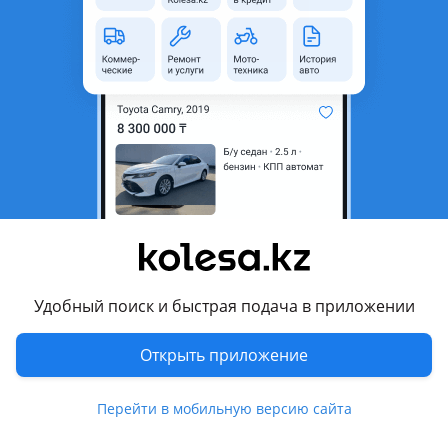
область
Состояние
Новая
Оригинальность
Оригинал
Код запчасти
ST-25-0040
Есть доставка
Да
Подходит на авто
Toyota Land Cruiser
2023 - н.в. J70 [2-й рестайлинг], 2007 - 2023 J70 [1-й
рестайлинг]
Удобный поиск и быстрая подача в приложении
Комментарий продавца
Открыть приложение
ST-25-0040
Перейти в мобильную версию сайта
Диск тормозной TOYOTA LAND CRUISER 2021 — Наличие и
актуальную цену уточняйте у менеджера