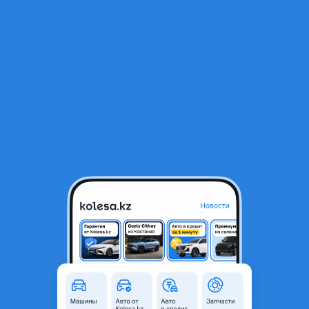
RU
Открыть приложение
1
/
9
Subaru Outback 2012 года
6 000 000 ₸
Объявление находится в архиве и может быть