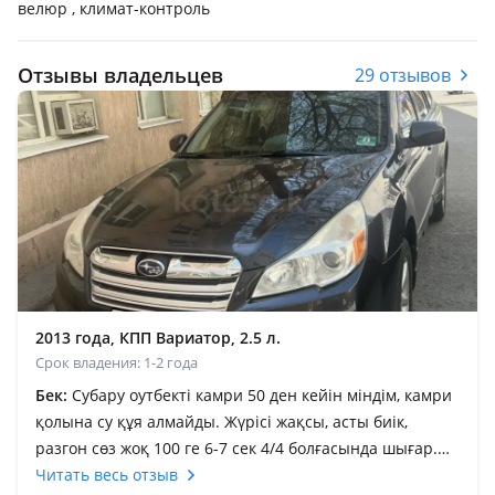
велюр , климат-контроль
Отзывы владельцев
29 отзывов
2013 года, КПП Вариатор, 2.5 л.
Срок владения: 1-2 года
Бек:
Субару оутбекті камри 50 ден кейін міндім, камри
қолына су құя алмайды. Жүрісі жақсы, асты биік,
разгон сөз жоқ 100 ге 6-7 сек 4/4 болғасында шығар.
Шумкасы жақсы, көлік салмақты. Бір сөзбен көлік
Читать весь отзыв