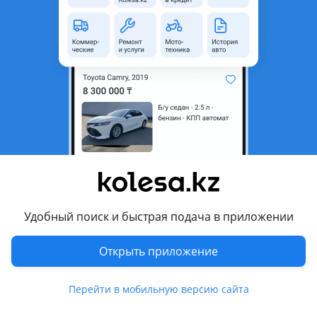
неактуальным.
Город
Шымкент, Туркестанская
область
Поколение
2012 - 2014 4 поколение
рестайлинг (BR)
Кузов
Универсал
Объем двигателя, л
2.5 (бензин)
Пробег
151 000 км
Коробка передач
Вариатор
Привод
Полный привод
Удобный поиск и быстрая подача в приложении
Руль
Слева
Открыть приложение
Цвет
белый
Растаможен в Казахстане
Да
Перейти в мобильную версию сайта