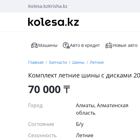
Kolesa.kz
Krisha.kz
Машины
Авто в кредит
Новые авто
Главная
Запчасти
Шины
Летние
Комплект летние шины с дисками 205
70 000
₸
Город
Алматы, Алматинская
область
Состояние
Б/y
Сезонность
Летние