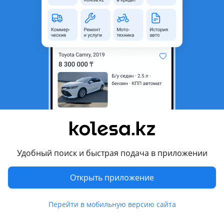
неактуальным.
Город
Абай (Келесский р-н),
Туркестанская область
Поколение
1994 - н.в. 1 поколение
Кузов
Пикап
Объем двигателя, л
2.9 (газ-бензин)
Пробег
77 777 км
Коробка передач
Механика
Привод
Задний привод
Удобный поиск и быстрая подача в приложении
Руль
Слева
Растаможен в Казахстане
Да
Открыть приложение
Комментарий продавца
Перейти в мобильную версию сайта
Ассалаумағалейкүм 406 инжектр газ бензин матор каропка