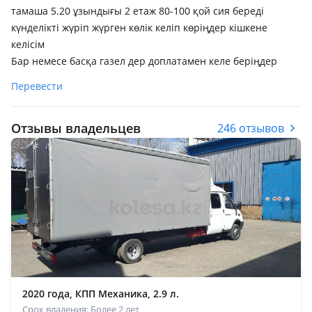
тамаша 5.20 ұзындығы 2 етаж 80-100 қой сия береді
күнделікті жүріп жүрген көлік келіп көріңдер кішкене
келісім
Бар немесе басқа газел дер доплатамен келе беріңдер
Перевести
Отзывы владельцев
246 отзывов
2020 года, КПП Механика, 2.9 л.
Срок владения: Более 2 лет