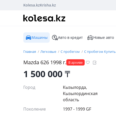
Kolesa.kz
Krisha.kz
Машины
Авто в кредит
Новые авто
Главная
Легковые
С пробегом
С пробегом Купить
Mazda
626
1998
г.
В архиве
1 500 000
₸
Город
Кызылорда,
Кызылординская
область
Поколение
1997 - 1999 GF