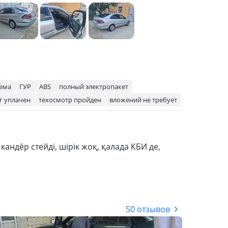
тема
ГУР
ABS
полный электропакет
г уплачен
техосмотр пройден
вложений не требует
андёр стейді, шірік жоқ, қалада КБИ де,
50 отзывов