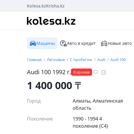
Kolesa.kz
Krisha.kz
Машины
Авто в кредит
Новые авто
Главная
Легковые
С пробегом
Audi
Audi 100
Audi
100
1992
г.
В архиве
1 400 000
₸
Город
Алматы, Алматинская
область
Поколение
1990 - 1994 4
поколение (C4)