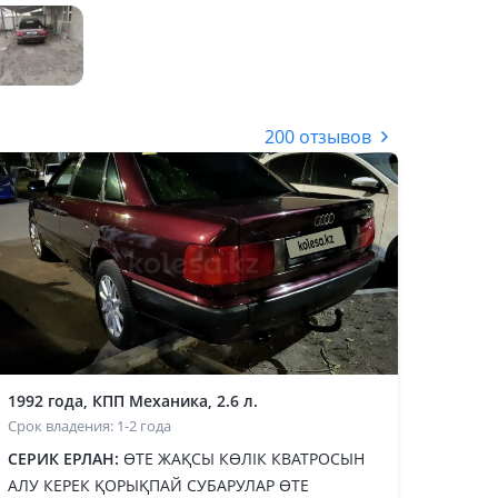
200 отзывов
1992 года, КПП Механика, 2.6 л.
Срок владения: 1-2 года
СЕРИК ЕРЛАН:
ӨТЕ ЖАҚСЫ КӨЛІК КВАТРОСЫН
АЛУ КЕРЕК ҚОРЫҚПАЙ СУБАРУЛАР ӨТЕ