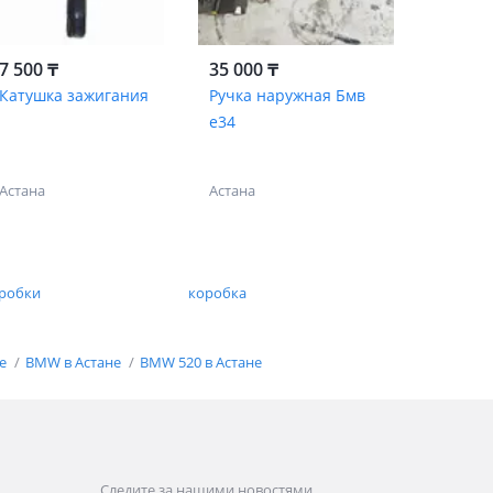
7 500 ₸
35 000 ₸
Катушка зажигания
Ручка наружная Бмв
е34
Астана
Астана
робки
коробка
не
BMW в Астане
BMW 520 в Астане
Следите за нашими новостями