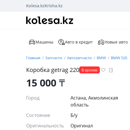
Kolesa.kz
Krisha.kz
Машины
Авто в кредит
Новые авто
Главная
Запчасти
Автозапчасти
BMW
BMW 520
Коробка getrag 220
В архиве
15 000
₸
Город
Астана, Акмолинская
область
Состояние
Б/y
Оригинальность
Оригинал