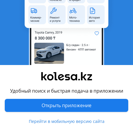
неактуальным.
Город
Алматы, Алматинская
область
Поколение
2000 - 2006 5 поколение (FA)
Кузов
Фургон
Объем двигателя, л
2.9 (дизель)
Коробка передач
Механика
Привод
Задний привод
Руль
Слева
Удобный поиск и быстрая подача в приложении
Растаможен в Казахстане
Да
Открыть приложение
Комментарий продавца
Обмен бар
Перейти в мобильную версию сайта
Перевести