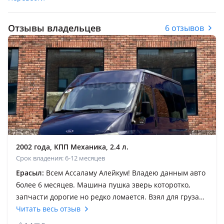
Отзывы владельцев
6 отзывов
2002 года, КПП Механика, 2.4 л.
Срок владения: 6-12 месяцев
Ерасыл:
Всем Ассаламу Алейкум! Владею данным авто
более 6 месяцев. Машина пушка зверь которотко,
запчасти дорогие но редко ломается. Взял для груза
тяга мощная трассу держит очень хорошо как без
Читать весь отзыв
груза так и с грузом. Советую ведь это дело рук