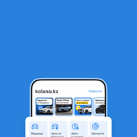
RU
Открыть приложение
1
/
5
Ford Transit 2002 года
5 000 000 ₸
Объявление находится в архиве и может быть