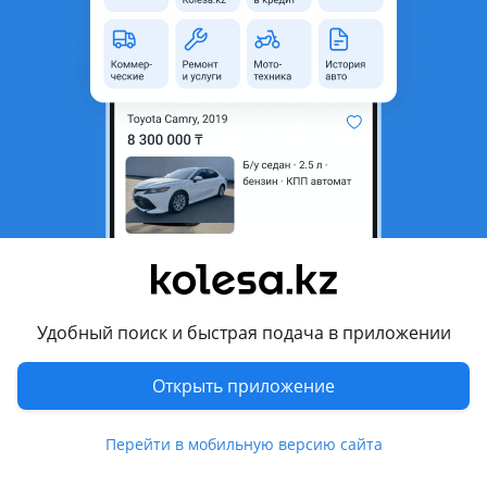
неактуальным.
Город
Шымкент, Туркестанская
область
Поколение
1995 - 1999 W210/S210
Кузов
Универсал
Объем двигателя, л
2.8 (бензин)
Пробег
425 000 км
Коробка передач
Автомат
Привод
Задний привод
Удобный поиск и быстрая подача в приложении
Руль
Слева
Цвет
белый
Открыть приложение
Растаможен в Казахстане
Да
Перейти в мобильную версию сайта
дневные ходовые огни, противотуманки, корректор фар,