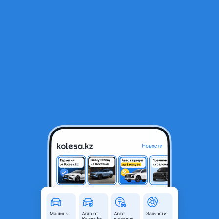
RU
Открыть приложение
1
/
5
Продам эндурик полный…
600 000 ₸
Объявление находится в архиве и может быть