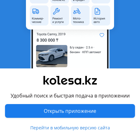
неактуальным.
с пробегом
Город
Алматы, Алматинская
область
Тип техники
Другой
Комментарий продавца
Продам эндурик полный на ходу реальному покупателю
торг будет никаких вложений не требует
Удобный поиск и быстрая подача в приложении
Перевести
Открыть приложение
© 2006 — 2026 АО Колеса
Главная
Полная версия
Перейти в мобильную версию сайта
Защищено reCAPTCHA. Действуют
Политика конфиденциальности
и
Условия использования Google