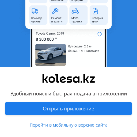
неактуальным.
Город
Астана, Акмолинская
область
Поколение
2025 - н.в. 1 поколение
Кузов
Кроссовер
Объем двигателя, л
2 (гибрид)
Пробег
10 000 км
Коробка передач
Автомат
Привод
Полный привод
Удобный поиск и быстрая подача в приложении
Руль
Слева
Цвет
синий
Открыть приложение
Растаможен в Казахстане
Да
Перейти в мобильную версию сайта
Комментарий продавца