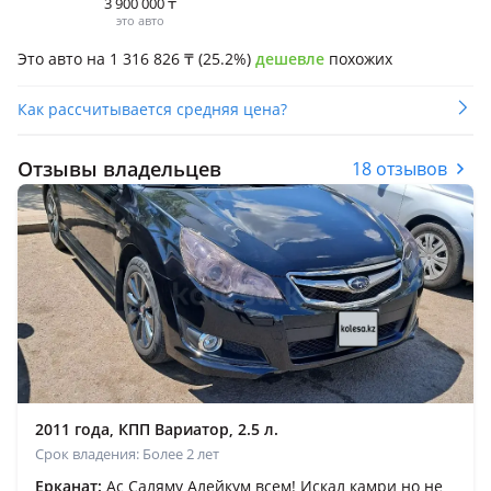
3 900 000
₸
это авто
Это авто на 1 316 826
₸
(25.2%)
дешевле
похожих
Как рассчитывается средняя цена?
Отзывы владельцев
18 отзывов
2011 года, КПП Вариатор, 2.5 л.
Срок владения: Более 2 лет
Ерканат:
Ас Саляму Алейкум всем! Искал камри но не