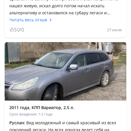
нашел живую, искал долго потом начал искать
альтернативу и остановился на субару легаси и
остался доволен машиной, приятро удивила стилем
Читать весь отзыв
езды, можный и в тот же момент простой и надежный
5
0
27 июля
двигатель объёмом 2, 5. Очень доволен машиной,
всем рекомендую, только позитивные отзывы.
Элегантность, стиль, марка, динамика, маневренность,
комфорт, безопасность, уверенность, качество,
надежность всё присутвуют, не пожалеете, стоит
покататься. Если встретится живой экзепляр не
задумываяс Ь куплю.
2011 года, КПП Вариатор, 2.5 л.
Срок владения: 1-2 года
Руслан:
Вид молодежный и самый красивый из всех
поколений легаси. На всех дорогах ведет себя на