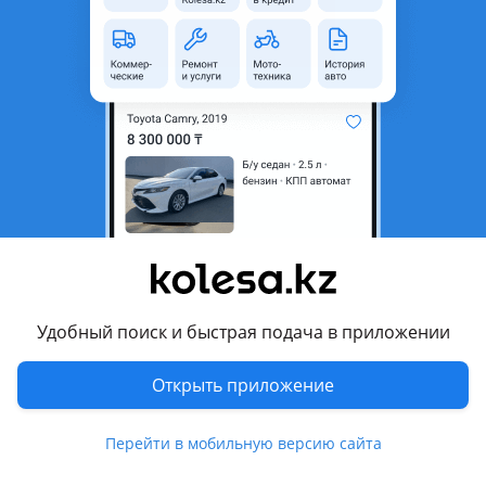
585 000 ₸
Первоначальный взнос
Рассчитать Кредит
Город
Астана, Акмолинская
область
Поколение
2009 - 2013 5 поколение
(BM/BR)
Кузов
Седан
Объем двигателя, л
2.5 (бензин)
Пробег
213 000 км
Удобный поиск и быстрая подача в приложении
Коробка передач
Вариатор
Открыть приложение
Привод
Полный привод
Руль
Слева
Перейти в мобильную версию сайта
Цвет
серый металлик