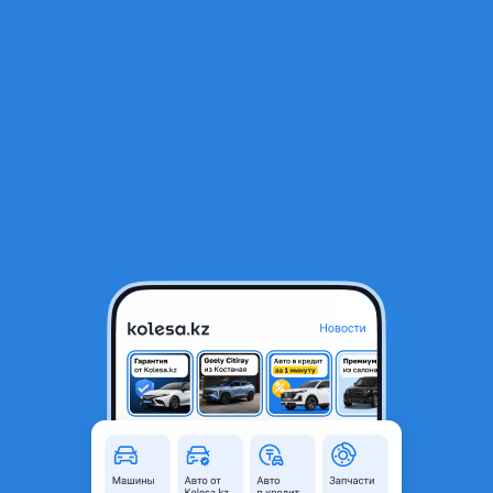
RU
Открыть приложение
1
/
16
Subaru Legacy 2010 года
3 900 000 ₸
История авто
107 721 ₸
Ежемесячный платёж