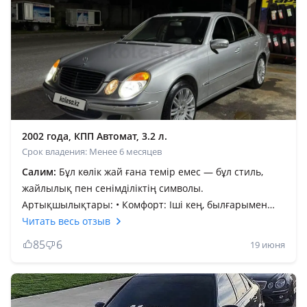
2002 года, КПП Автомат, 3.2 л.
Срок владения: Менее 6 месяцев
Салим:
Бұл көлік жай ғана темір емес — бұл стиль,
жайлылық пен сенімділіктің символы.
Артықшылықтары: • Комфорт: Іші кең, былғарымен
қапталған орындықтары өте ыңғайлы. Ұзақ жолда
Читать весь отзыв
шаршамайсың. • Жүріс сапасы: Жолда өте жұмсақ
85
6
19 июня
жүреді, ямаларды сезбей кетесің. Жүргенде қалқып
жүргендей әсер аласың. • Көркі: Классика мен
беделділіктің нақты үлгісі. Қарапайым емес, ерекше. •
Қауіпсіздік: Неміс сапасы — әр детальда сенімділік