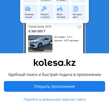
неактуальным.
Город
Алматы, Алматинская
область
Поколение
2002 - 2006 W211/S211
Кузов
Седан
Объем двигателя, л
3.2 (бензин)
Коробка передач
Автомат
Привод
Задний привод
Руль
Слева
Удобный поиск и быстрая подача в приложении
Цвет
черный
Растаможен в Казахстане
Да
Открыть приложение
велюр
Перейти в мобильную версию сайта