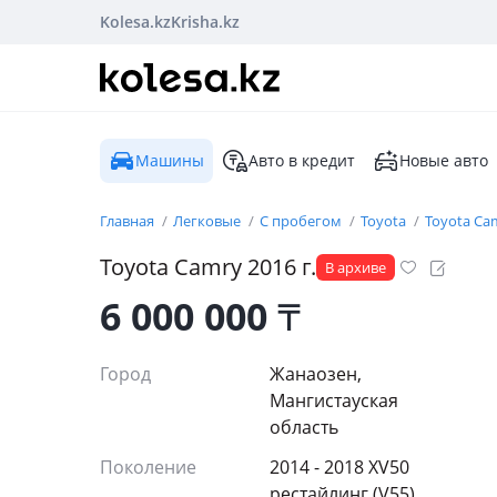
Kolesa.kz
Krisha.kz
Машины
Авто в кредит
Новые авто
Главная
Легковые
С пробегом
Toyota
Toyota Ca
Toyota
Camry
2016
г.
В архиве
6 000 000
₸
Город
Жанаозен,
Мангистауская
область
Поколение
2014 - 2018 XV50
рестайлинг (V55)