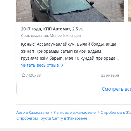
2017 года, КПП Автомат, 2.5 л.
Срок владения: Менее 6 месяцев
Қоныс:
Ассалаумаалейкум. Былай болды, ақша
жинап Приорамды сатып камри алдым
грузияға өзім барып. Мәә 10 күндей приорадан
кейін таңғалып жүрдім майбах сияқты Содан
Читать весь отзыв
кейін американың приорасы екенін түсіндім.
742
38
23 января
Элентрамен салыстырдым, базар жоқ
элентрада электроника напичканно, но
Смотреть вс
надёжность таңдадым. Қаланың ішінде
шустрый фык кіріп кетесің, разгон динамикасы
мықты. Приорамен жүргенде акцентермен
Авто в Казахстане
Легковые в Жанаозене
С пробегом в Ж
жарысатын едім, мынаны алғасын ескі мерспен
С пробегом Toyota Camry в Жанаозене
бмв қоймайды көрейік деп. Трассада мықты
екен. Обгонға вообще ойланбайсың.140 та