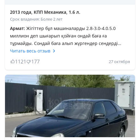
2013 года, КПП Механика, 1.6 л.
Срок владения: Более 2 лет
Армат:
Жігіттер бұл машиналарды 2.8-3.0-4.0.5.0
миллион деп шығарып қойған ондай баға ға
тұрмайды. Сондай баға алып жүргендер сендерді
қарату керек. Лайк басқаннан білуге болады менің
Читать весь отзыв
сөзімнің қаншалықты рас екенінің. Ана енді 176
1121
177
27 октября
дизлайк басқандар сол приорасы бар өткізе алмай
жүргендерғо. Либо жаңа кезінде алып сатқандар
бұлардың жақсысы қалмады көбінің пробектері көп
300 мыңнан асып кеткен но бірақ айналдырып қойған
кейін қарай. Лада 10 не бұл не ешқандай
айырмашылық жоққой. Запчасти қымбат бұған
қарағанда кейбір иномаркалардың запчасти арзан.
Қымбатқа алып саласың бірақ ешқандай комфорт жоқ.
Салондары панелдері сықырлап кетип бара жатасың.
Қыста мойка барсаң қатты аязда ертеңгі күні есіктері