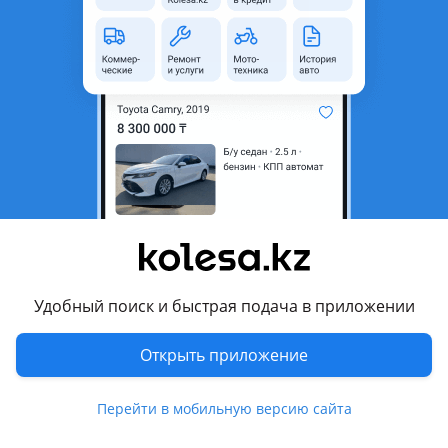
неактуальным.
Город
Бейнеу, Мангистауская
область
Поколение
2007 - 2015 1 поколение
Кузов
Универсал
Объем двигателя, л
1.6 (бензин)
Пробег
221 000 км
Коробка передач
Механика
Привод
Передний привод
Удобный поиск и быстрая подача в приложении
Руль
Слева
Цвет
серебристый металлик
Открыть приложение
Растаможен в Казахстане
Да
Перейти в мобильную версию сайта
литые диски , велюр , аудиосистема, bluetooth , ГУР, ABS,