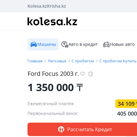
Kolesa.kz
Krisha.kz
Машины
Авто в кредит
Новые авто
Главная
Легковые
С пробегом
С пробегом Купить
Ford
Focus
2003
г.
1 350 000
₸
34 109
Ежемесячный платёж
405 00
Первоначальный взнос
Рассчитать Кредит