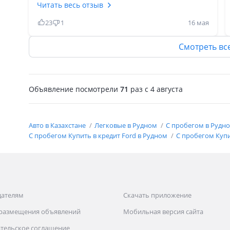
алындар букил Казахстан айналып шыктым еш
Читать весь отзыв
сынбады. Коробка автоматы оте нашар бир
23
1
16 мая
созбен айтканда сол себептен механика алуга
кенес берем. Кезинде запчасти болмаган
Смотреть вс
заказга берип кутетин турганбыз казир коп
кутип керек емес. Алтын автодан заказга
беруге болады 2-3 кунде калада болады. Бул
Объявление посмотрели
71
раз
c 4 августа
форд колигинин печкасы оте жаксы 5 деген
баганын 5 коюга лайыкты машина. Алсандар
окинбисиндер тек механика алыныздар менен
Авто в Казахстане
Легковые в Рудном
С пробегом в Рудн
таза отзыв.
С пробегом Купить в кредит Ford в Рудном
С пробегом Купи
дателям
Скачать приложение
 размещения объявлений
Мобильная версия сайта
тельское соглашение