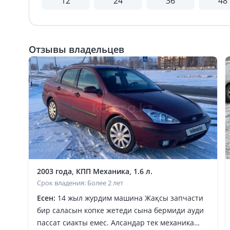
12
24
36
48
Отзывы владельцев
2003 года, КПП Механика, 1.6 л.
Срок владения: Более 2 лет
Есен:
14 жыл журдим машина Жақсы запчасти
бир саласын копке жетеди сына бермиди ауди
пассат сиакты емес. Алсандар тек механика