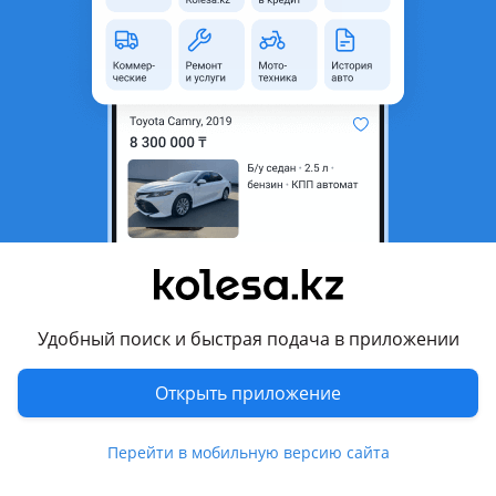
неактуальным.
Город
Алматы, Алматинская
область
Поколение
1994 - 1998 E38
Кузов
Седан
Объем двигателя, л
2.8 (бензин)
Коробка передач
Автомат
Привод
Задний привод
Руль
Слева
Удобный поиск и быстрая подача в приложении
Растаможен в Казахстане
Да
Открыть приложение
Комментарий продавца
E38 LONG (Лонг). С завода 2, 8
Перейти в мобильную версию сайта