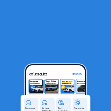
RU
Открыть приложение
1
/
9
BMW 728 1996 года
2 700 000 ₸
Объявление находится в архиве и может быть