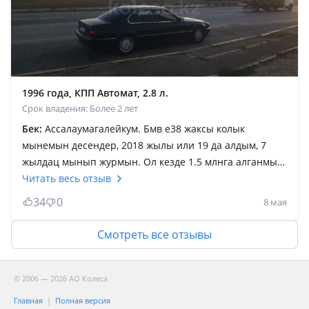
болады. Запчасть жеткілікті буу да жаңасында на
выбор аласың қол жетімді бағада бір ауыстырған зат
ұзақ қызмет атқарады. Қалада 100км ге 14-15,
трассада 8-9 литр жейді.3, 1млн тг алдым 1, 2млн
салдым 6млн ға срочно қимай саттым. Казір қайта
осындай 2.8 сүйегі сау ұрылмаған желательно 94-98ж
1996 года, КПП Автомат, 2.8 л.
аралығында до рестайл легенда іздеп жүрмін.
Срок владения: Более 2 лет
Жақсылап для себя істеп алып трассаға яндекс
Бек:
Ассалаумагалейкум. Бмв е38 жаксы колык
индрайверге таптырмайтын комфорт көлік күніне 30-
мынемын десендер, 2018 жылы или 19 да алдым, 7
40мың табасың шаршатпайды. Қысқасы аз ақшамен
жылдац мынып журмын. Ол кезде 1.5 млнга алганмын,
қымбат ляззат аласың жүрісі RR тан кем емес деп
алган кезде 1 ай мындым, 1 ай стода турды.
Читать весь отзыв
бағалаймын.
Коробкасын ауыстырып, электроника, электрика
34
0
8 мая
полностью жасаттым жане одан беры шукыр жолда
калдырмады, бузылсада, кетседе быр нарсесы, уакыты
Смотреть все отзывы
келген нарселер кетеды, честно бузылады. Жондетп
алсан, смело журе бересын, коп бузылмайды машина.
Жаксы сенымды машина, трассадагы, каладагы
© 2006 — 2026 АО Колеса
комфортынын орны болек. Аламын десендер,
Главная
Полная версия