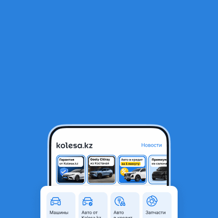
RU
Открыть приложение
1
/
6
BMW 730 1997 года
2 000 000 ₸
Объявление находится в архиве и может быть