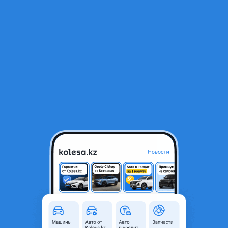
RU
Открыть приложение
1
/
7
Honda CR-V 2003 года
5 300 000 ₸
Объявление находится в архиве и может быть