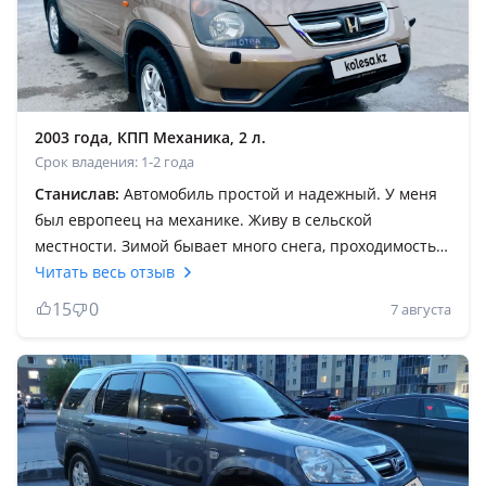
2003 года, КПП Механика, 2 л.
Срок владения: 1-2 года
Станислав:
Автомобиль простой и надежный. У меня
был европеец на механике. Живу в сельской
местности. Зимой бывает много снега, проходимость и
управляемость отличная, ни разу не подвел.
Читать весь отзыв
Обслуживание не дорогое, все запчасти можно найти
15
0
7 августа
без проблем. При таких габаритах и проходимости
расход топлива по трассе 9, 8 л в городе с
кондиционером 12 л. Хотя машине более 20 лет, вся
электроника работает. Есть даже боковые шторки
безопастности. Вообщем кто ищет практичный
семейный автомобиль самое то. Берите не пожалеете.