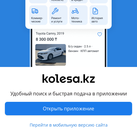
неактуальным.
Город
Алматы, Алматинская
область
Поколение
2001 - 2004 2 поколение (RD)
Кузов
Кроссовер
Объем двигателя, л
2.4 (бензин)
Пробег
209 000 км
Коробка передач
Автомат
Привод
Полный привод
Удобный поиск и быстрая подача в приложении
Руль
Слева
Цвет
белый
Открыть приложение
Растаможен в Казахстане
Да
Перейти в мобильную версию сайта
литые диски, тонировка, люк, ветровики, рейлинги ,