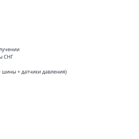
олучении
ны СНГ
+ шины + датчики давления)