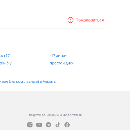
Пожаловаться
ск r17
r17 диски
ски б у
простой диск
итые (легкосплавные) в Алматы
Следите за нашими новостями