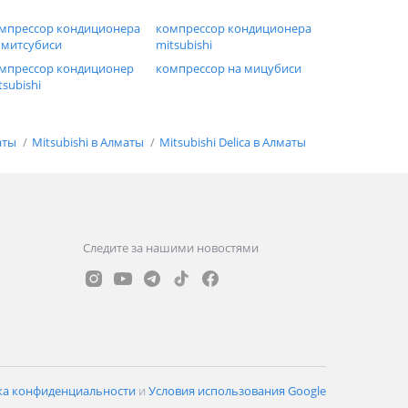
мпрессор кондиционера
компрессор кондиционера
 митсубиси
mitsubishi
мпрессор кондиционер
компрессор на мицубиси
tsubishi
аты
Mitsubishi в Алматы
Mitsubishi Delica в Алматы
Следите за нашими новостями
ка конфиденциальности
и
Условия использования Google