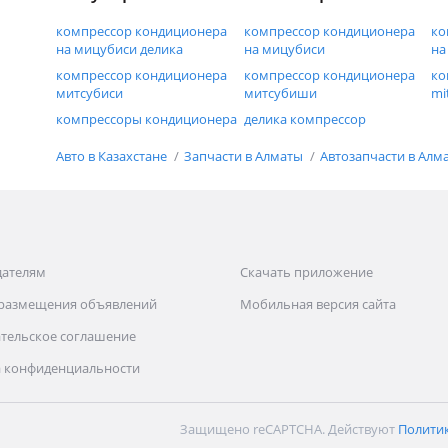
компрессор кондиционера
компрессор кондиционера
ко
на мицубиси делика
на мицубиси
на
компрессор кондиционера
компрессор кондиционера
ко
митсубиси
митсубиши
mi
компрессоры кондиционера
делика компрессор
Авто в Казахстане
Запчасти в Алматы
Автозапчасти в Алм
дателям
Скачать приложение
 размещения объявлений
Мобильная версия сайта
тельское соглашение
 конфиденциальности
Защищено reCAPTCHA. Действуют
Полити