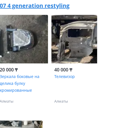
007 4 generation restyling
20 000 ₸
40 000 ₸
Зеркала боковые на
Телевизор
делика булку
хромированные
Алматы
Алматы