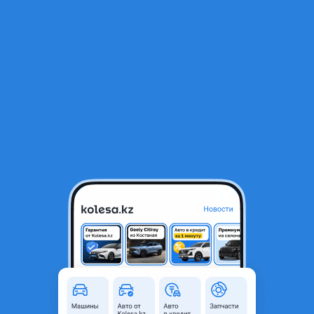
RU
Открыть приложение
1
/
5
Стеклоподьемник стеклоподъемник задний правый Хонда Црв
Цр-в 1
15 000 ₸