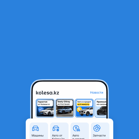
RU
Открыть приложение
1
/
4
Peda 2024 года
210 000 ₸
Объявление находится в архиве и может быть